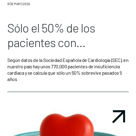
9 DE MAYO 2024
Sólo el 50% de los
pacientes con
insuficiencia cardiaca
Según datos de la Sociedad Española de Cardiología (SEC), en
nuestro país hay unos 770.000 pacientes de insuficiencia
vive 5 años después de
cardiaca y se calcula que sólo un 50% sobrevive pasados 5
años
su diagnóstico