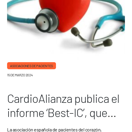
ASOCIACIONES DE PACIENTES
15 DE MARZO 2024
CardioAlianza publica el
informe ‘Best-IC’, que
analiza la situación de la
La asociación española de pacientes del corazón,