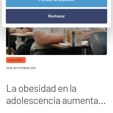
Rechazar
DE INTERÉS
29 DE SEPTIEMBRE 2016
La obesidad en la
adolescencia aumenta el
riesgo de insuficiencia