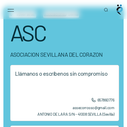
Main Navigation
Skip to content
Volver atrás
Asociaciones
/ Sevilla
ASC
ASOCIACION SEVILLANA DEL CORAZON
Llámanos o escríbenos sin compromiso
657860776
assecorrosso@gmail.com
ANTONIO DE LARA S/N - 41008 SEVILLA (Sevilla)