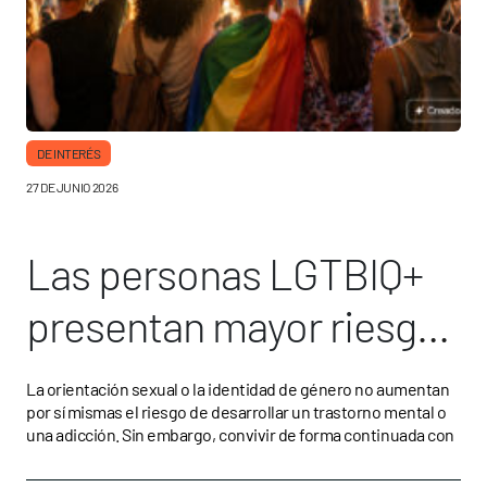
DE INTERÉS
27 DE JUNIO 2026
Las personas LGTBIQ+
presentan mayor riesgo
de patología dual por el
La orientación sexual o la identidad de género no aumentan
por sí mismas el riesgo de desarrollar un trastorno mental o
impacto de la
una adicción. Sin embargo, convivir de forma continuada con
discriminación