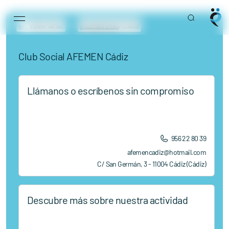
Main Navigation
Skip to content
Volver atrás
Asociaciones
/ Cádiz
Club Social AFEMEN Cádiz
Llámanos o escríbenos sin compromiso
956 22 80 39
afemencadiz@hotmail.com
C/ San Germán, 3 - 11004 Cádiz (Cádiz)
Descubre más sobre nuestra actividad