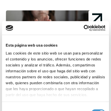
Esta página web usa cookies
Las cookies de este sitio web se usan para personalizar
el contenido y los anuncios, ofrecer funciones de redes
sociales y analizar el tráfico. Además, compartimos
información sobre el uso que haga del sitio web con
nuestros partners de redes sociales, publicidad y análisis
web, quienes pueden combinarla con otra información
que les haya proporcionado o que hayan recopilado a
DE INTERÉS
partir del uso que haya hecho de sus servicios.
24 DE MAYO 2026
Para más información puede acceder a nuestra
política
Selección