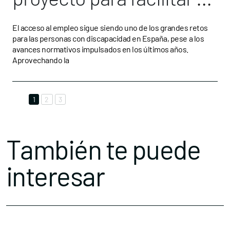
acceso al empleo
El acceso al empleo sigue siendo uno de los grandes retos
para las personas con discapacidad en España, pese a los
público de personas con
avances normativos impulsados en los últimos años.
Aprovechando la
discapacidad
1
2
3
También te puede
interesar