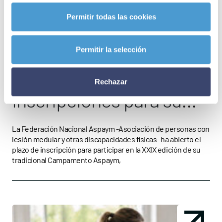
Permitir todas las cookies
ASOCIACIONES DE PACIENTES
4 DE JUNIO 2026
Permitir la selección
Aspaym abre las
Rechazar
inscripciones para su
campamento inclusivo
La Federación Nacional Aspaym -Asociación de personas con
lesión medular y otras discapacidades físicas- ha abierto el
de verano
plazo de inscripción para participar en la XXIX edición de su
tradicional Campamento Aspaym,