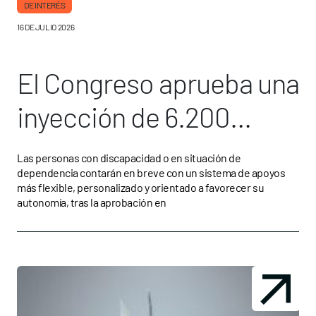
DE INTERÉS
16 DE JULIO 2026
El Congreso aprueba una
inyección de 6.200
millones de euros para
Las personas con discapacidad o en situación de
dependencia contarán en breve con un sistema de apoyos
dependencia
más flexible, personalizado y orientado a favorecer su
autonomía, tras la aprobación en