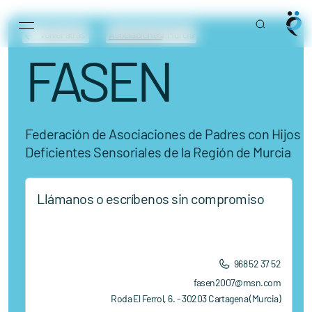
Main Navigation
Skip to content
Volver atrás
Asociaciones
/ Murcia
FASEN
Federación de Asociaciones de Padres con Hijos
Deficientes Sensoriales de la Región de Murcia
Llámanos o escríbenos sin compromiso
968 52 37 52
fasen2007@msn.com
Roda El Ferrol, 6. - 30203 Cartagena (Murcia)