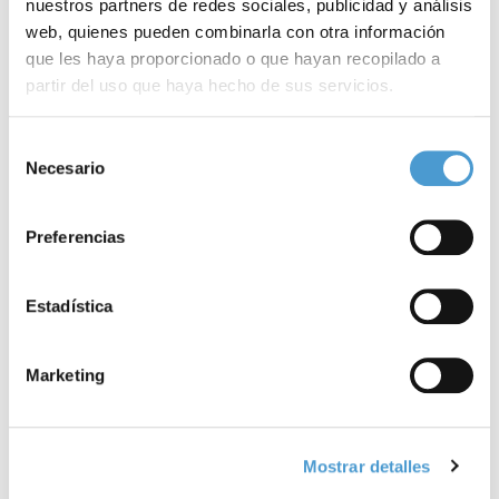
nuestros partners de redes sociales, publicidad y análisis
La vida a veces no da segundas oportunidades, nosotros lo
web, quienes pueden combinarla con otra información
sabemos muy bien; esos duros golpes de los que intentamos
que les haya proporcionado o que hayan recopilado a
reponernos. ¡No es sencillo! Los que vivimos con una
partir del uso que haya hecho de sus servicios.
discapacidad
Para más información puede acceder a nuestra
política
Selección
de cookies
.
Necesario
de
consentimiento
Preferencias
Estadística
Marketing
Mostrar detalles