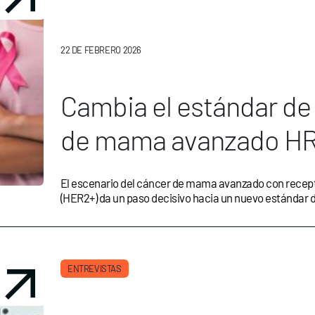
22 DE FEBRERO 2026
Cambia el estándar de
de mama avanzado HR
triple combinación de
El escenario del cáncer de mama avanzado con recept
(HER2+) da un paso decisivo hacia un nuevo estándar d
ENTREVISTAS