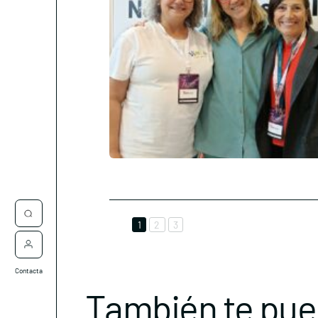
1
2
3
Contacta
También te pue