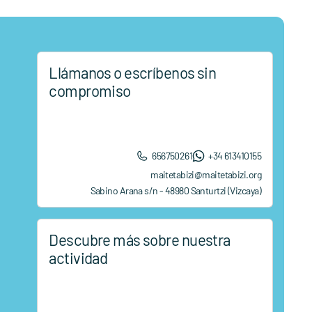
Llámanos o escríbenos sin
compromiso
656750261
+34 613410155
maitetabizi@maitetabizi.org
Sabino Arana s/n - 48980 Santurtzi (Vizcaya)
Descubre más sobre nuestra
actividad