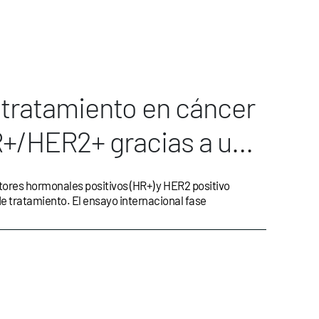
 tratamiento en cáncer
+/HER2+ gracias a una
 fármacos
ores hormonales positivos (HR+) y HER2 positivo
e tratamiento. El ensayo internacional fase