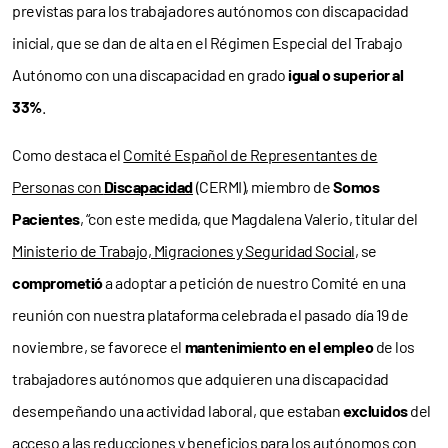
previstas para los trabajadores autónomos con discapacidad
inicial, que se dan de alta en el Régimen Especial del Trabajo
Autónomo con una discapacidad en grado
igual o superior al
33%
.
Como destaca el
Comité Español de Representantes de
Personas con
Discapacidad
(CERMI), miembro de
Somos
Pacientes
, “con este medida, que Magdalena Valerio, titular del
Ministerio de Trabajo, Migraciones y Seguridad Social
, se
comprometió
a adoptar a petición de nuestro Comité en una
reunión con nuestra plataforma celebrada el pasado día 19 de
noviembre, se favorece el
mantenimiento en el empleo
de los
trabajadores autónomos que adquieren una discapacidad
desempeñando una actividad laboral, que estaban
excluidos
del
acceso a las reducciones y beneficios para los autónomos con