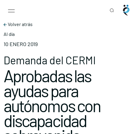
Main Navigation
Skip to content
Volver atrás
Al día
10 ENERO 2019
Demanda del CERMI
Aprobadas las
ayudas para
autónomos con
discapacidad