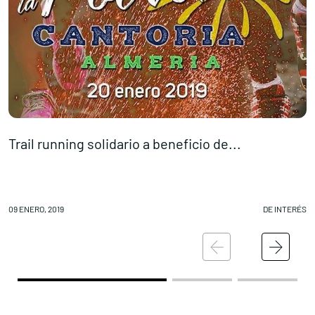
Trail running solidario a beneficio de...
P
09 ENERO, 2019
DE INTERÉS
09