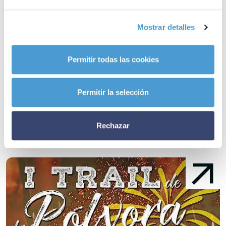
– A día de hoy,
95 asociaciones de pacientes dedicadas a la
discapacidad y a la dependencia
son ya miembros activos de
Mostrar detalles
Somos Pacientes. ¿Y la tuya?
Permitir todas las cookies
Noticias
relacionadas
Permitir la selección
Rechazar