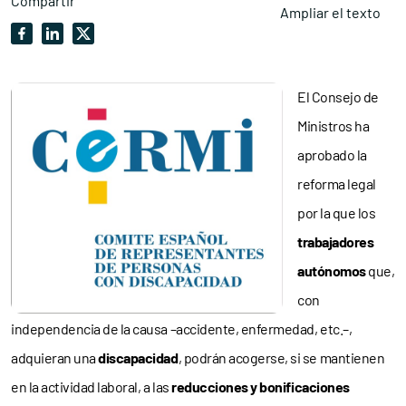
Compartir
Ampliar el texto
El Consejo de
Ministros ha
aprobado la
reforma legal
por la que los
trabajadores
autónomos
que,
con
independencia de la causa –accidente, enfermedad, etc.–,
adquieran una
discapacidad
, podrán acogerse, si se mantienen
en la actividad laboral, a las
reducciones y bonificaciones