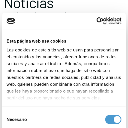
Noticias
relacionadas
Esta página web usa cookies
Las cookies de este sitio web se usan para personalizar
el contenido y los anuncios, ofrecer funciones de redes
sociales y analizar el tráfico. Además, compartimos
información sobre el uso que haga del sitio web con
nuestros partners de redes sociales, publicidad y análisis
web, quienes pueden combinarla con otra información
que les haya proporcionado o que hayan recopilado a
partir del uso que haya hecho de sus servicios.
Para más información puede acceder a nuestra
política
Selección
de cookies
.
Necesario
de
consentimiento