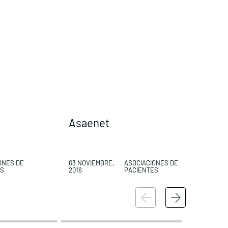
Asaenet
ONES DE
03 NOVIEMBRE,
ASOCIACIONES DE
0
ES
2016
PACIENTES
2