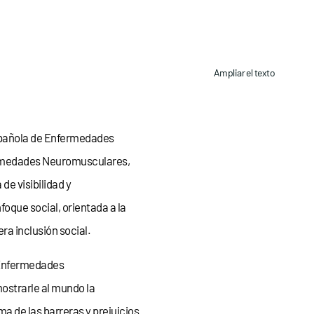
Ampliar el texto
spañola de Enfermedades
ermedades Neuromusculares,
e visibilidad y
que social, orientada a la
ra inclusión social.
s Enfermedades
ostrarle al mundo la
a de las barreras y prejuicios