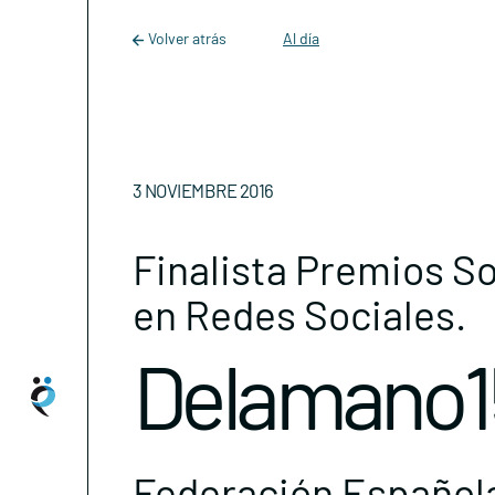
Main Navigation
Skip to content
Volver atrás
Al día
3 NOVIEMBRE 2016
Finalista Premios S
en Redes Sociales.
Delamano
Federación Español