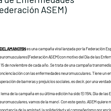
ederación ASEM)
DELAMANO15N
es una campaña viral lanzada por la Federación E
euromusculares (Federación ASEM) con motivo del Día de las Enf
l 15 de noviembre de cada año. Se trata de una campaña transmedia d
oncienciación con las enfermedades neuromusculares. Tiene un enfo
uperación de barreras y prejuicios sociales, es decir, por una verdade
l lema de la campaña en su última edición ha sido ‘El 15N, Día de la
euromusculares, vamos de la mano’. Con este gesto, ASEM quiere m
mportancia de la amistad, la solidaridad y el compañerismo por encim