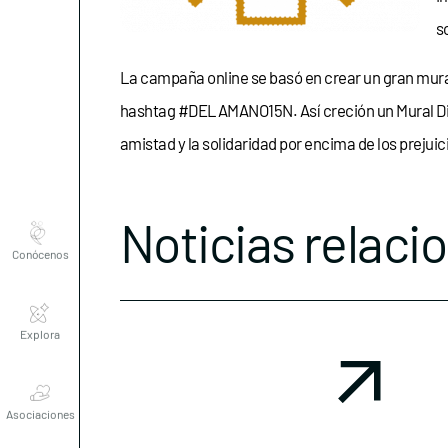
s
La campaña online se basó en crear un gran mura
hashtag #DELAMANO15N. Así creción un Mural Digit
amistad y la solidaridad por encima de los prejuic
Noticias relaci
Conócenos
Explora
Asociaciones