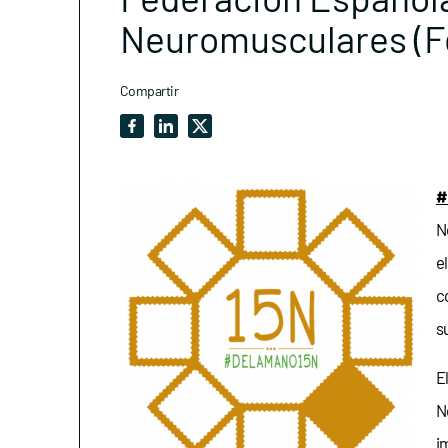
Neuromusculares (F
Compartir
#
N
e
c
s
E
N
i