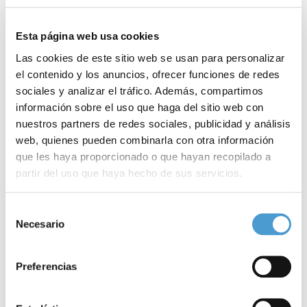
las enfermedades de mayor incidencia, prevalencia y mortalidad,
constituyendo un
problema de salud pública
a escala mundial.
Esta página web usa cookies
Además, el proceso de la enfermedad y su tratamiento pueden
Las cookies de este sitio web se usan para personalizar
suponer
pérdida del apetito
, alteraciones del sabor, dificultades
el contenido y los anuncios, ofrecer funciones de redes
para comer y una
malnutrición aguda
”.
sociales y analizar el tráfico. Además, compartimos
información sobre el uso que haga del sitio web con
Por ello, y atendiendo al elevado índice de problemas
nuestros partners de redes sociales, publicidad y análisis
web, quienes pueden combinarla con otra información
nutricionales que, consecuentes tanto con la
evolución de la
que les haya proporcionado o que hayan recopilado a
enfermedad
como con los problemas dietéticos y sus
partir del uso que haya hecho de sus servicios.
complicaciones asociadas, presentan los pacientes con cáncer,
Para más información puede acceder a nuestra
política
la guía
‘Recomendaciones dietéticas y nutricionales en oncología’
se
Selección
de cookies
.
Necesario
de
distribuirá por medio de las asociaciones
de pacientes
, así como
consentimiento
a través de todos los
centros sanitarios
de Cataluña que realizan
Preferencias
servicios de oncología médica y radioterápica.