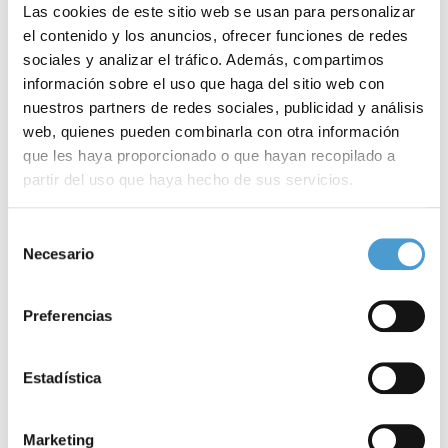
Las cookies de este sitio web se usan para personalizar
un grado de discapacidad del 33%, con carácter
revisable
.
el contenido y los anuncios, ofrecer funciones de redes
sociales y analizar el tráfico. Además, compartimos
–
Criterios homogéneos
en todas las Comunidades Autónomas
información sobre el uso que haga del sitio web con
tanto para los
tiempos
que se tardan en conceder la
cita de
nuestros partners de redes sociales, publicidad y análisis
valoración
y en comunicar la resolución como para determinar el
web, quienes pueden combinarla con otra información
que les haya proporcionado o que hayan recopilado a
porcentaje de discapacidad que se concede.
partir del uso que haya hecho de sus servicios.
– Valoraciones no presenciales de la discapacidad en los
centros
Para más información puede acceder a nuestra
política
Selección
de valoración
, con objeto de evitar riesgos a los afectados
de cookies
.
Necesario
de
inmunodeprimidos, tomando en consideración el informe
consentimiento
médico
, el
psicológico
y el de
trabajo social
realizado por los
Preferencias
Servicios Sociales o por los profesionales colegiados de las
propias
asociaciones de pacientes
.
Estadística
– Concesión de la
tarjeta provisional de estacionamiento
desde
Marketing