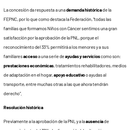
La concesión da respuesta a una
demanda histórica
de la
FEPNC, por lo que como destaca la Federación, “todas las
familias que formamos Niños con Cáncer sentimos una gran
satisfacción por la aprobación de la PNL, porque el
reconocimiento del 33% permitirá a los menores y a sus
familiares
acceso
a una serie de
ayudas y servicios
como son:
prestaciones económicas
, tratamientos rehabilitadores, medios
de adaptación en el hogar,
apoyo educativo
o ayudas al
transporte, entre muchas otras a las que ahora tendrán
derecho”.
Resolución histórica
Previamente a la aprobación de la PNL y a la
ausencia
de