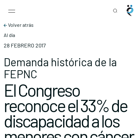
Main Navigation
Skip to content
Volver atrás
Al día
28 FEBRERO 2017
Demanda histórica de la
FEPNC
El Congreso
reconoce el 33% de
discapacidad a los
menores con cáncer