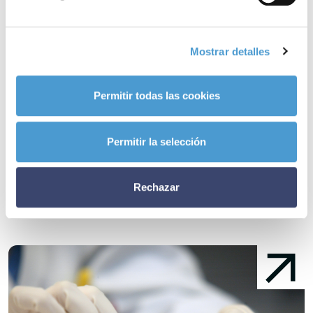
el diagnóstico.
– A día de hoy,
22 asociaciones de pacientes dedicadas al
Mostrar detalles
cáncer infantil
son ya miembros activos de Somos Pacientes. ¿Y
la tuya?
Permitir todas las cookies
Noticias
Permitir la selección
relacionadas
Rechazar