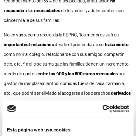
reconocimiento del 33% de discapacidad, la situación
no
respondía
a las
necesidades
de los niños y adolescentes con
cáncer ni a la de sus familias.
No en vano, como recuerda la FEPNC, “los menores sufren
importantes limitaciones
desde el primer día de su
tratamiento
,
como no ir al colegio, relacionarse con sus amigos, compartir
ocio, etc. Y a ello se suma que las familias tienen un incremento
medio de gastos
entre los 400 y los 600 euros mensuales
por
gastos de desplazamientos, comidas fuera de casa, farmacia,
etc., que podrá ser aliviado al acogerse a los derechos
derivados
del reconocimiento de discapacidad”.
Así, y ante la
aprobación
de esta PNL, la Federación solicita:
Esta página web usa cookies
–
Indicaciones específicas
para la concesión de, como mínimo,