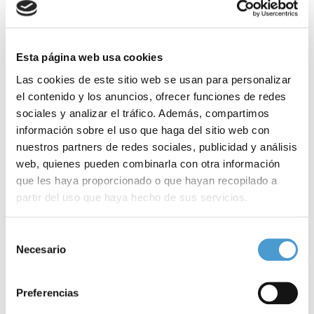
de Navarra.
–
¿Cuáles son los objetivos prioritarios de la organización a la que
Esta página web usa cookies
usted representa?
Las cookies de este sitio web se usan para personalizar
el contenido y los anuncios, ofrecer funciones de redes
La defensa y mejora de calidad de vida de los usuarios de
sociales y analizar el tráfico. Además, compartimos
implantes auditivos y la difusión de información veraz y
información sobre el uso que haga del sitio web con
nuestros partners de redes sociales, publicidad y análisis
actualizada de estas tecnologías y sus resultados.
web, quienes pueden combinarla con otra información
que les haya proporcionado o que hayan recopilado a
–
¿Cuál es la situación actual de este colectivo?
partir del uso que haya hecho de sus servicios.
En recuperación por el año perdido, que supuso la paralización o
Para más información puede acceder a nuestra
política
Selección
retraso de todos los programas de implantes cocleares de
de cookies
.
Necesario
de
España, al igual que en Europa. También esperando la
consentimiento
implantación definitiva, por parte de las comunidades, de la
Preferencias
cobertura de las actualizaciones y mantenimiento de los