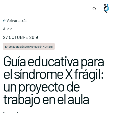
Main Navigation
Skip to content
Volver atrás
Al día
27 OCTUBRE 2019
En colaboración con Fundación Humans
Guía educativa para
el síndrome X frágil:
un proyecto de
trabajo en el aula