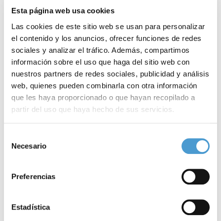
Esta página web usa cookies
Las cookies de este sitio web se usan para personalizar
el contenido y los anuncios, ofrecer funciones de redes
sociales y analizar el tráfico. Además, compartimos
información sobre el uso que haga del sitio web con
nuestros partners de redes sociales, publicidad y análisis
web, quienes pueden combinarla con otra información
que les haya proporcionado o que hayan recopilado a
partir del uso que haya hecho de sus servicios.
Córdoba y Mérida, en la final del...
3
Para más información puede acceder a nuestra
política
Selección
de cookies
.
Necesario
de
consentimiento
Preferencias
20 NOVIEMBRE, 2022
DE INTERÉS
19
Estadística