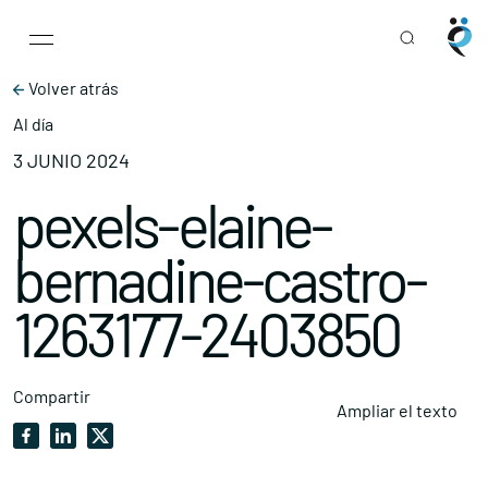
Main Navigation
Skip to content
Volver atrás
Al día
3 JUNIO 2024
pexels-elaine-
bernadine-castro-
1263177-2403850
Compartir
Ampliar el texto