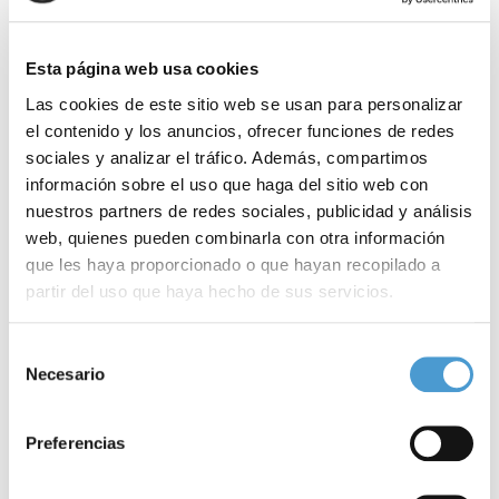
Esta página web usa cookies
Las cookies de este sitio web se usan para personalizar
el contenido y los anuncios, ofrecer funciones de redes
sociales y analizar el tráfico. Además, compartimos
información sobre el uso que haga del sitio web con
nuestros partners de redes sociales, publicidad y análisis
web, quienes pueden combinarla con otra información
que les haya proporcionado o que hayan recopilado a
partir del uso que haya hecho de sus servicios.
Para más información puede acceder a nuestra
política
Selección
de cookies
.
Necesario
de
4 razones para apuntar a HemoPeques
Q
consentimiento
Preferencias
03 JUNIO, 2024
DE INTERÉS
03