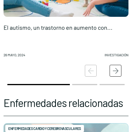
El autismo, un trastorno en aumento con...
J
Conócenos
Explora
26 MAYO, 2024
INVESTIGACIÓN
24
Asociaciones
Actualidad
Nuestros premios
Accede al apartado personal de asociaciones
Enfermedades relacionadas
ENFERMEDADES CARDIO Y CEREBROVASCULARES