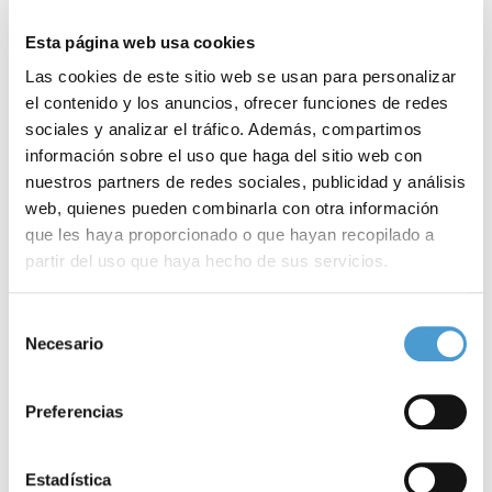
este tipo a nivel nacional, combina la reingeniería de procesos
Esta página web usa cookies
con la metodología de gestión Lean y el empleo de datos
Las cookies de este sitio web se usan para personalizar
inteligentes para la toma de decisiones médicas.
el contenido y los anuncios, ofrecer funciones de redes
sociales y analizar el tráfico. Además, compartimos
Te interesa:
La enfermedad cardiovascular es la
información sobre el uso que haga del sitio web con
primera causa de muerte en la mujer
nuestros partners de redes sociales, publicidad y análisis
web, quienes pueden combinarla con otra información
“Hasta ahora, a menos que el paciente contactara de forma
que les haya proporcionado o que hayan recopilado a
proactiva con su equipo de Cardiología, no nos enterábamos de
partir del uso que haya hecho de sus servicios.
las incidencias de salud más allá de las visitas de seguimiento.
Para más información puede acceder a nuestra
política
Selección
Ahora podremos valorar muchos parámetros de analíticas, datos
de cookies
.
Necesario
de
biométricos y otras pruebas médicas que pueden influir en
consentimiento
evolución del paciente”, ha detallado Oona Meroño, cardióloga y
Preferencias
directora del Programa de Cardiología Preventiva y Comunitaria
(postIAM) y co-coordinadora de la Unidad de Rehabilitación
Estadística