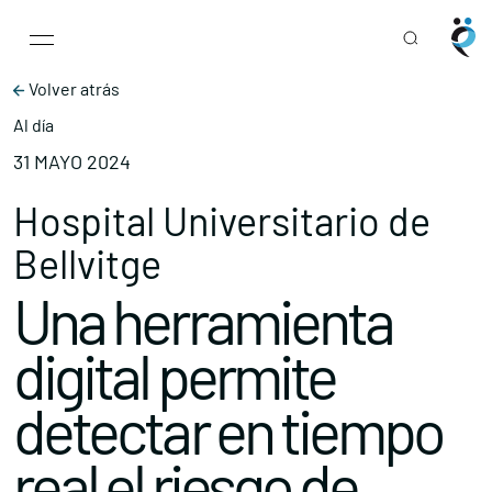
Main Navigation
Skip to content
Volver atrás
Al día
31 MAYO 2024
Hospital Universitario de
Bellvitge
Una herramienta
digital permite
detectar en tiempo
real el riesgo de