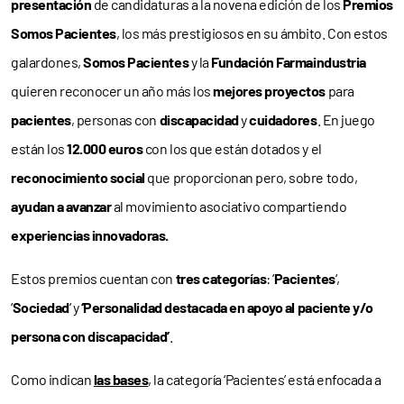
presentación
de candidaturas a la novena edición de los
Premios
Somos Pacientes
, los más prestigiosos en su ámbito. Con estos
galardones,
Somos Pacientes
y la
Fundación Farmaindustria
quieren reconocer un año más los
mejores proyectos
para
pacientes
, personas con
discapacidad
y
cuidadores
. En juego
están los
12.000 euros
con los que están dotados y el
reconocimiento social
que proporcionan pero, sobre todo,
ayudan a avanzar
al movimiento asociativo compartiendo
experiencias innovadoras.
Estos premios cuentan con
tres categorías
: ‘
Pacientes
‘,
‘
Sociedad
‘ y
‘Personalidad destacada en apoyo al paciente y/o
persona con discapacidad’
.
Como indican
las bases
, la categoría ‘Pacientes’ está enfocada a