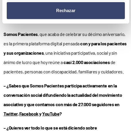
participaron
más de 14.000 personas
. En las ocho ediciones
anteriores se reconocieron un total de 43 proyectos con
una
Rechazar
dotación de 100.000 euros
.
Somos Pacientes
, que acaba de celebrar su décimo aniversario,
es la primera plataforma digital pensada
con y para los pacientes
y sus organizaciones
, una iniciativa participativa, social y sin
ánimo de lucro que hoy reúne a
casi 2.000 asociaciones
de
pacientes, personas con discapacidad, familiares y cuidadores.
– ¿Sabes que Somos Pacientes participa activamente en la
conversación social difundiendo la actualidad del movimiento
asociativo y que contamos con más de 27.000 seguidores en
Twitter
,
Facebook
y
YouTube
?
– ¿Quieres ver todo lo que se está diciendo sobre