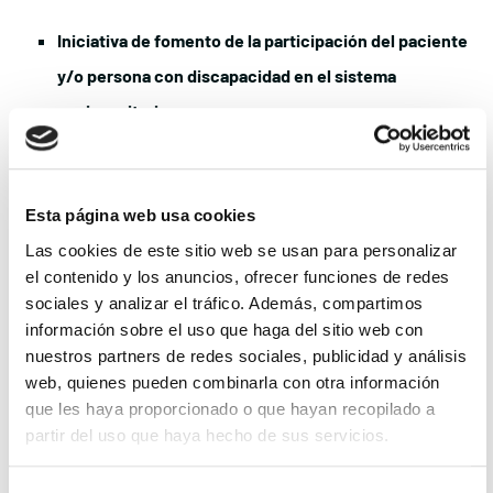
Iniciativa de fomento de la participación del paciente
y/o persona con discapacidad en el sistema
sociosanitario.
Iniciativa de protección social para los pacientes y/o
personas con discapacidad.
Esta página web usa cookies
Presentación en línea.
Para la concesión de los premios se
Las cookies de este sitio web se usan para personalizar
el contenido y los anuncios, ofrecer funciones de redes
evaluarán las iniciativas y proyectos puestos en marcha o
sociales y analizar el tráfico. Además, compartimos
completados entre el 1 de junio de 2022 y el 30 de junio de 2023.
información sobre el uso que haga del sitio web con
Para presentar las candidaturas se ha habilitado
este formulario
nuestros partners de redes sociales, publicidad y análisis
web, quienes pueden combinarla con otra información
electrónico
.
que les haya proporcionado o que hayan recopilado a
partir del uso que haya hecho de sus servicios.
La selección de las candidaturas finalistas y de los ganadores en
las categorías ‘Pacientes’ y ‘Sociedad’ corresponderá a un
jurado
Para más información puede acceder a nuestra
política