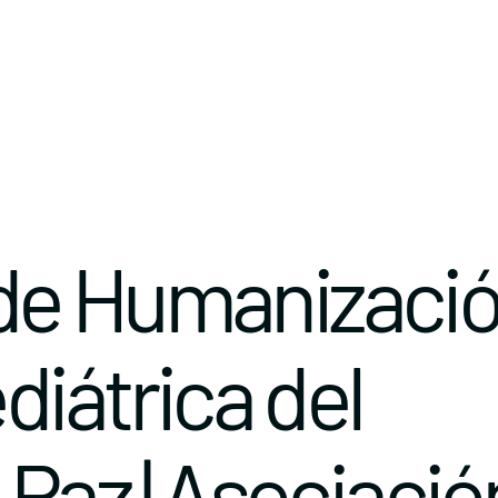
de Humanizaci
diátrica del
 Paz | Asociació