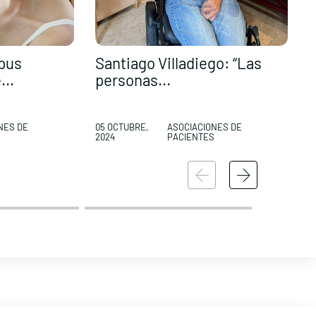
pus
Santiago Villadiego: “Las
M
...
personas...
a
NES DE
05 OCTUBRE,
ASOCIACIONES DE
0
S
2024
PACIENTES
2