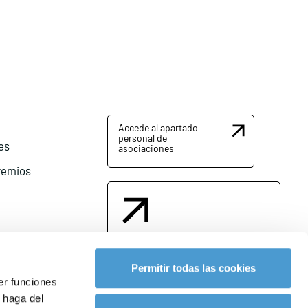
Accede al apartado
personal de
es
asociaciones
remios
Contacta con nosotros
Permitir todas las cookies
er funciones
 haga del