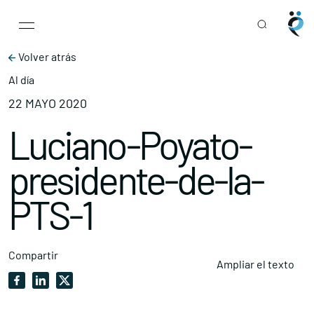
Main Navigation
Skip to content
Volver atrás
Al día
22 MAYO 2020
Luciano-Poyato-
presidente-de-la-
PTS-1
Compartir
Ampliar el texto