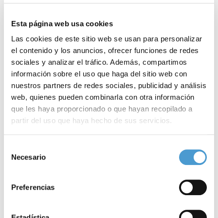
Esta página web usa cookies
Las cookies de este sitio web se usan para personalizar
el contenido y los anuncios, ofrecer funciones de redes
sociales y analizar el tráfico. Además, compartimos
información sobre el uso que haga del sitio web con
nuestros partners de redes sociales, publicidad y análisis
web, quienes pueden combinarla con otra información
que les haya proporcionado o que hayan recopilado a
partir del uso que haya hecho de sus servicios.
Para más información puede acceder a nuestra
política
Selección
Teledermatología para la atención de...
L
de cookies
.
Necesario
de
consentimiento
Preferencias
22 MAYO, 2020
ASOCIACIONES DE PACIENTES
22
Estadística