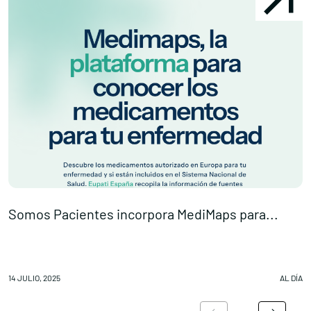
Somos Pacientes incorpora MediMaps para...
O
Conócenos
Explora
14 JULIO, 2025
AL DÍA
13
Asociaciones
Actualidad