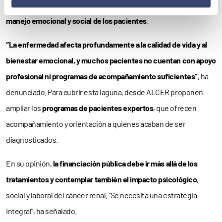
Riñón)
, ha puesto el foco en
las carencias existentes en el
manejo emocional y social de los pacientes
.
“La enfermedad afecta profundamente a la calidad de vida y al
bienestar emocional, y muchos pacientes no cuentan con apoyo
profesional ni programas de acompañamiento suficientes”
, ha
denunciado. Para cubrir esta laguna, desde ALCER proponen
ampliar los
programas de pacientes expertos
, que ofrecen
acompañamiento y orientación a quienes acaban de ser
diagnosticados.
En su opinión,
la financiación pública debe ir más allá de los
tratamientos y contemplar también el impacto psicológico
,
social y laboral del cáncer renal. “Se necesita una estrategia
integral”, ha señalado.