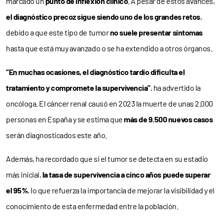
marcado un
punto de inflexión clínico
. A pesar de estos avances,
el diagnóstico precoz sigue siendo uno de los grandes retos
,
debido a que este tipo de tumor
no suele presentar síntomas
hasta que está muy avanzado o se ha extendido a otros órganos.
“En muchas ocasiones, el diagnóstico tardío dificulta el
tratamiento y compromete la supervivencia”
, ha advertido la
oncóloga. El cáncer renal causó en 2023 la muerte de unas 2.000
personas en España y se estima que
más de 9.500 nuevos casos
serán diagnosticados este año.
Además, ha recordado que si el tumor se detecta en su estadio
más inicial,
la tasa de supervivencia a cinco años puede superar
el 95%
, lo que refuerza la importancia de mejorar la visibilidad y el
conocimiento de esta enfermedad entre la población.