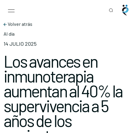
Main Navigation
Skip to content
Volver atrás
Al día
14 JULIO 2025
Los avances en
inmunoterapia
aumentan al 40% la
supervivencia a 5
años de los