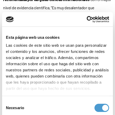
nivel de evidencia científica. “Es muy desalentador que
tengamos tratamientos eficaces y seguros pero no estén
disponibles para todos los pacientes debido a barreras
administrativas, económicas o territoriales”, ha señalado.
Esta página web usa cookies
Una crítica que ha sido compartida por el doctor Julio Lambea,
Las cookies de este sitio web se usan para personalizar
el contenido y los anuncios, ofrecer funciones de redes
oncólogo en el Hospital Universitario Lozano Blesa de Zaragoza,
sociales y analizar el tráfico. Además, compartimos
quien ha lamentado que el
cáncer renal reciba menos atención e
información sobre el uso que haga del sitio web con
inversión en investigación
que otros tumores más prevalentes,
nuestros partners de redes sociales, publicidad y análisis
web, quienes pueden combinarla con otra información
como el de pulmón o el de mama.
“No ser un cáncer muy
que les haya proporcionado o que hayan recopilado a
frecuente tiene consecuencias: menos fondos, menos
partir del uso que haya hecho de sus servicios.
visibilidad y más dificultades para los pacientes”
, ha afirmado
Para más información puede acceder a nuestra
política
Lambea, quien considera prioritario
dar voz a los pacientes en
Selección
de cookies
.
Necesario
de
los procesos de toma de decisiones sobre acceso a fármacos
consentimiento