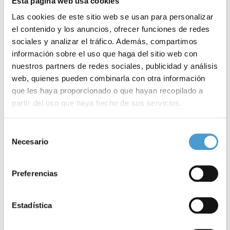
Esta página web usa cookies
Las cookies de este sitio web se usan para personalizar
el contenido y los anuncios, ofrecer funciones de redes
sociales y analizar el tráfico. Además, compartimos
información sobre el uso que haga del sitio web con
nuestros partners de redes sociales, publicidad y análisis
web, quienes pueden combinarla con otra información
que les haya proporcionado o que hayan recopilado a
partir del uso que haya hecho de sus servicios.
Los acontecimientos estresantes en la...
“
Para más información puede acceder a nuestra
política
Selección
de cookies
.
Necesario
de
consentimiento
09 ABRIL, 2024
DE INTERÉS
08
Preferencias
Estadística