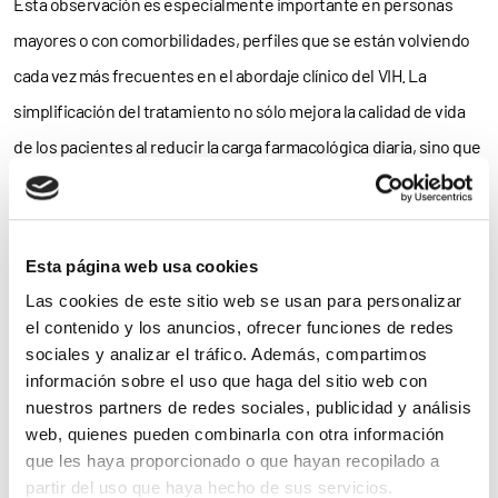
Esta observación es especialmente importante en personas
mayores o con comorbilidades, perfiles que se están volviendo
cada vez más frecuentes en el abordaje clínico del VIH. La
simplificación del tratamiento no sólo mejora la calidad de vida
de los pacientes al reducir la carga farmacológica diaria, sino que
también
facilita la adherencia y permite ajustar las terapias a las
características individuales de cada persona.
Esta página web usa cookies
Participación activa
Las cookies de este sitio web se usan para personalizar
el contenido y los anuncios, ofrecer funciones de redes
sociales y analizar el tráfico. Además, compartimos
información sobre el uso que haga del sitio web con
nuestros partners de redes sociales, publicidad y análisis
El ensayo Paso-Doble ha sido promovido por la Fundación
web, quienes pueden combinarla con otra información
SEIMC-GeSIDA y se ha llevado a cabo en 30 centros hospitalarios
que les haya proporcionado o que hayan recopilado a
partir del uso que haya hecho de sus servicios.
de todo el país, entre ellos hospitales de referencia de ciudades