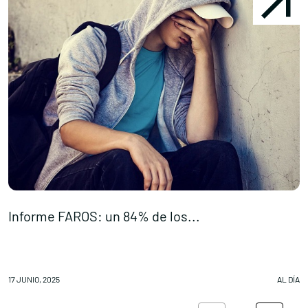
Informe FAROS: un 84% de los...
Ú
17 JUNIO, 2025
AL DÍA
16