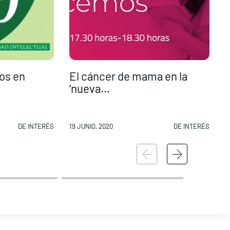
os en
El cáncer de mama en la
‘nueva...
DE INTERÉS
19 JUNIO, 2020
DE INTERÉS
1