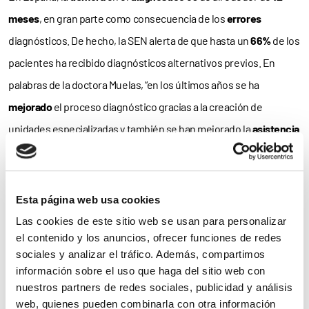
meses
, en gran parte como consecuencia de los
errores
diagnósticos. De hecho, la SEN alerta de que hasta un
66%
de los
pacientes ha recibido diagnósticos alternativos previos. En
palabras de la doctora Muelas, “en los últimos años se ha
mejorado
el proceso diagnóstico gracias a la creación de
unidades especializadas y también se han mejorado la
asistencia
prestada, al coordinar a distintos especialistas en el seguimiento
y atención continuada, así como en el manejo preventivo de las
complicaciones
”.
Esta página web usa cookies
Las cookies de este sitio web se usan para personalizar
Concretamente, la ELA se suele manifestar con
debilidad
el contenido y los anuncios, ofrecer funciones de redes
muscular
, torpeza, disminución de la masa muscular y/o
sociales y analizar el tráfico. Además, compartimos
información sobre el uso que haga del sitio web con
calambres, pudiendo también afectar al habla o a la
deglución
o
nuestros partners de redes sociales, publicidad y análisis
producir
síntomas respiratorios
en su debut clínico.
web, quienes pueden combinarla con otra información