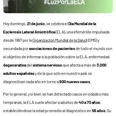
Hoy domingo,
21 de junio
, se celebra el
Día Mundial de la
Esclerosis Lateral Amiotrófica
(ELA), una efeméride impulsada
desde 1997 por la
Organización Mundial de la Salud
(OMS) y
secundada por
asociaciones de pacientes
de todo el mundo con
el objetivo de informar a la población sobre la ELA, enfermedad
degenerativa
del
sistema nervioso
que afecta a más de
3.000
adultos españoles
y de la que solo en nuestro país se
diagnostican cada año en torno a
900 nuevos casos
.
Por lo general, y si bien se han detectado casos en edades más
tempranas, la ELA suele afectar a adultos de
40 a 70 años
,
estableciéndose la edad promedio al diagnóstico en
56 años
. Su