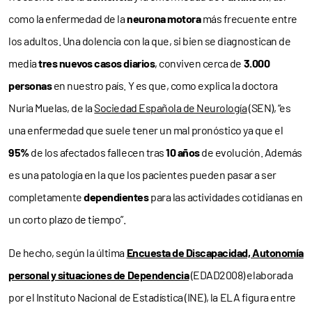
como la enfermedad de la
neurona motora
más frecuente entre
los adultos. Una dolencia con la que, si bien se diagnostican de
media
tres nuevos casos diarios
, conviven cerca de
3.000
personas
en nuestro país. Y es que, como explica la doctora
Nuria Muelas, de la
Sociedad Española de Neurología
(SEN), “es
una enfermedad que suele tener un mal pronóstico ya que el
95%
de los afectados fallecen tras
10 años
de evolución. Además
es una patología en la que los pacientes pueden pasar a ser
completamente
dependientes
para las actividades cotidianas en
un corto plazo de tiempo”.
De hecho, según la última
Encuesta de Discapacidad, Autonomía
personal y situaciones de Dependencia
(EDAD2008) elaborada
por el Instituto Nacional de Estadística (INE), la ELA figura entre