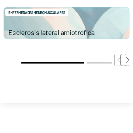
ENFERMEDADES NEUROMUSCULARES
Contacta con nosotros
Esclerosis lateral amiotrófica
Política de Privacidad
Política de Cookies
Aviso legal