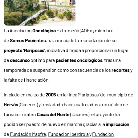
La
Asociación
Oncológica
Extremeña
(AOEx), miembro
de
Somos Pacientes
, ha anunciado la reanudación de su
proyecto ‘Mariposas’
, iniciativa dirigida a proporcionar un lugar
de
descanso
óptimo para
pacientes oncológicos
, tras una
temporada de suspensión como consecuencia de los
recortes
y
la falta de financiación.
Iniciado en marzo de
2005
en la finca ‘Mariposas’ del municipio de
Hervás
(Cáceres) y trasladado hace cuatro años a un núcleo de
turismo rural en
Casas del Monte
(Cáceres), el proyecto ha
podido ser puesto de nuevo en marcha gracias a la
implicación
de
Fundación Mapfre
,
Fundación Iberdrola
y
Fundación