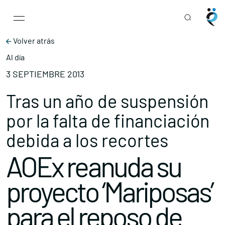
Main Navigation
Skip to content
Volver atrás
Al día
3 SEPTIEMBRE 2013
Tras un año de suspensión
por la falta de financiación
debida a los recortes
AOEx reanuda su
proyecto ‘Mariposas’
para el reposo de