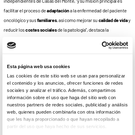
independientes de Casas del Monte, “y su misión principal es
facilitar el proceso de
adaptación
a la enfermedad del paciente
oncológico y sus
familiares
, así como mejorar su
calidad de vida
y
reducir los
costes sociales
de la patología”, destaca la
Asociación.
Así, y tras el
diagnóstico
de la enfermedad, el paciente puede
solicitar una
estancia terapéutica
en el proyecto –en el que no
Esta página web usa cookies
recibe tratamiento físico ni psicológico–. Para ello, cada casa
Las cookies de este sitio web se usan para personalizar
puede ser utilizada durante
seis días
–durante 43 semanas al
el contenido y los anuncios, ofrecer funciones de redes
sociales y analizar el tráfico. Además, compartimos
año.
información sobre el uso que haga del sitio web con
nuestros partners de redes sociales, publicidad y análisis
En palabras de Isabel Rolán, presidenta de AOEx, ‘Mariposas’ es
web, quienes pueden combinarla con otra información
uno de los proyectos
más bonitos
de nuestra Asociación, «ya
que les haya proporcionado o que hayan recopilado a
que tras la detección del cáncer el enfermo se vuelca tanto en
partir del uso que haya hecho de sus servicios.