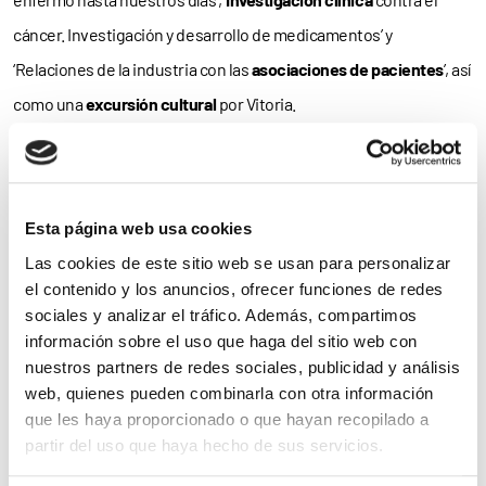
cáncer. Investigación y desarrollo de medicamentos’ y
‘Relaciones de la industria con las
asociaciones de pacientes
’, así
como una
excursión cultural
por Vitoria.
Un programa que, ya el viernes 27 de octubre, acogerá el
desarrollo de las ponencias ‘Avances más recientes en el
tratamiento del
cáncer de mama metastásico
’, ‘Diferentes
Esta página web usa cookies
tratamientos
en función del tipo de cáncer’ y ‘El final de una
Las cookies de este sitio web se usan para personalizar
el contenido y los anuncios, ofrecer funciones de redes
buena
reconstrucción
’.
sociales y analizar el tráfico. Además, compartimos
información sobre el uso que haga del sitio web con
Para
consultar el programa
de las Jornadas,
clica aquí
.
nuestros partners de redes sociales, publicidad y análisis
web, quienes pueden combinarla con otra información
La asistencia a las Jornadas es totalmente
gratuita
, si bien dada
que les haya proporcionado o que hayan recopilado a
la limitación del aforo se requiere inscripción previa. Para
partir del uso que haya hecho de sus servicios.
inscribirte en las Jornadas
,
clica aquí
–el plazo finaliza el
23 de