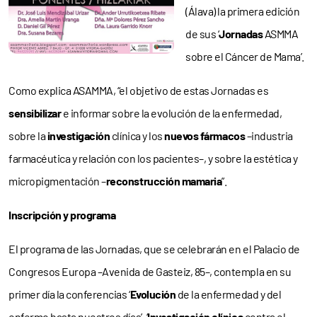
(Álava) la primera edición
de sus ‘
Jornadas
ASMMA
sobre el Cáncer de Mama’.
Como explica ASAMMA, “el objetivo de estas Jornadas es
sensibilizar
e informar sobre la evolución de la enfermedad,
sobre la
investigación
clínica y los
nuevos fármacos
–industria
farmacéutica y relación con los pacientes–, y sobre la estética y
micropigmentación –
reconstrucción mamaria
”.
Inscripción y programa
El programa de las Jornadas, que se celebrarán en el Palacio de
Congresos Europa –Avenida de Gasteiz, 85–, contempla en su
primer día la conferencias ‘
Evolución
de la enfermedad y del
enfermo hasta nuestros días’, ‘
Investigación clínica
contra el