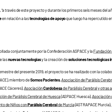
a través de este proyecto y durante los primeros seis meses del a
e
en relación a las
tecnologías de apoyo
que luego ha repercutido en 
rrollada conjuntamente por la Confederación ASPACE y la
Fundación
e las
nuevas tecnologías
y la creación de
soluciones tecnológicas 
emestre del presente 2019, el proyecto se ha realizado con la colab
ACE), miembro de
Somos Pacientes
,
Asociación de Parálisis Cereb
ACE Cáceres),
Asociación
Cordobesa
de Parálisis Cerebral y otras 
ción de Parálisis Cerebral de Huesca
(ASPACE Huesca),
Asociación p
nto de Niños con
Parálisis Cerebral
de Murcia
(ASTRAPACE Murcia),