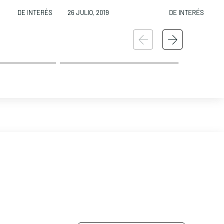
DE INTERÉS
26 JULIO, 2019
DE INTERÉS
2