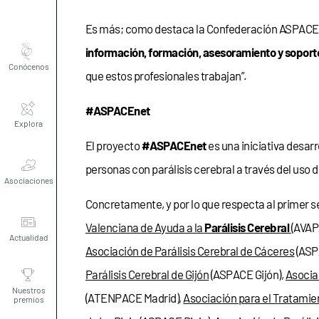
Es más; como destaca la Confederación ASPACE, “
Conócenos
información, formación, asesoramiento y soport
que estos profesionales trabajan”.
Explora
#ASPACEnet
El proyecto
#ASPACEnet
es una iniciativa desa
Asociaciones
personas con parálisis cerebral a través del uso d
Concretamente, y por lo que respecta al primer s
Actualidad
Valenciana de Ayuda a la
Parálisis Cerebral
(AVAP
Asociación de Parálisis Cerebral de Cáceres
(ASP
Nuestros
Parálisis Cerebral de Gijón
(ASPACE Gijón),
Asocia
premios
(ATENPACE Madrid),
Asociación para el Tratamie