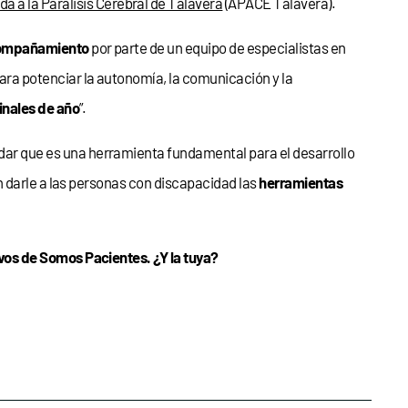
a a la Parálisis Cerebral de Talavera
(APACE Talavera).
acompañamiento
por parte de un equipo de especialistas en
ara potenciar la autonomía, la comunicación y la
inales de año
”.
idar que es una herramienta fundamental para el desarrollo
n darle a las personas con discapacidad las
herramientas
os de Somos Pacientes. ¿Y la tuya?