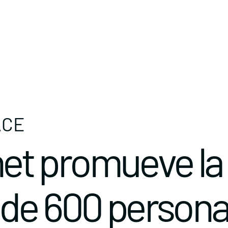
ACE
t promueve la
de 600 person