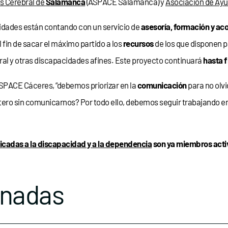
is Cerebral de
Salamanca
(ASPACE Salamanca) y
Asociación de Ayud
dades están contando con un servicio de
asesoría, formación y 
el fin de sacar el máximo partido a los
recursos
de los que disponen p
bral y otras discapacidades afines. Este proyecto continuará
hasta f
PACE Cáceres, “debemos priorizar en la
comunicación
para no olv
ntero sin comunicarnos? Por todo ello, debemos seguir trabajando e
icadas a la discapacidad y a la dependencia
son ya miembros activ
onadas