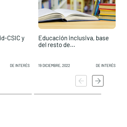
id-CSIC y
Educación inclusiva, base
L
del resto de...
r
DE INTERÉS
19 DICIEMBRE, 2022
DE INTERÉS
1