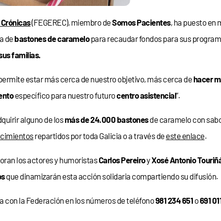
 Crónicas
(FEGEREC), miembro de
Somos Pacientes
, ha puesto en
ta de
bastones de caramelo
para recaudar fondos para sus programa
 sus familias.
permite estar más cerca de nuestro objetivo, más cerca de
hacer m
ento
específico para nuestro futuro
centro asistencial
”.
quirir alguno de los
más de 24.000 bastones
de caramelo con sabo
ecimientos
repartidos por toda Galicia o a través de
este enlace
.
boran los actores y humoristas
Carlos Pereiro
y
Xosé Antonio Touriñ
os
que dinamizarán esta acción solidaria compartiendo su difusión.
 con la Federación en los números de teléfono
981 234 651
o
691 01