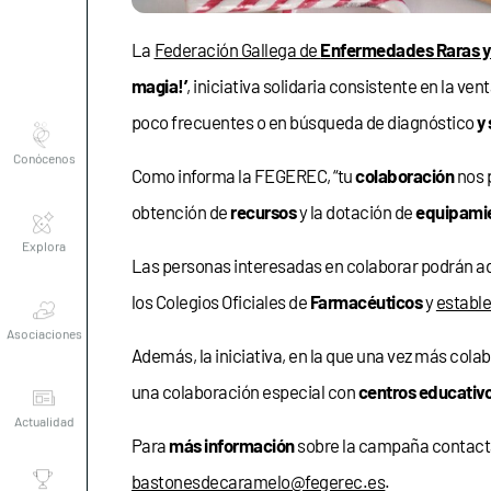
La
Federación Gallega de
Enfermedades Raras y
magia!’
, iniciativa solidaria consistente en la ven
Conócenos
poco frecuentes o en búsqueda de diagnóstico
y
Como informa la FEGEREC, “tu
colaboración
nos 
Explora
obtención de
recursos
y la dotación de
equipami
Las personas interesadas en colaborar podrán ad
Asociaciones
los Colegios Oficiales de
Farmacéuticos
y
establ
Además, la iniciativa, en la que una vez más cola
Actualidad
una colaboración especial con
centros educativ
Para
más información
sobre la campaña contacta
Nuestros
premios
bastonesdecaramelo@fegerec.es
.