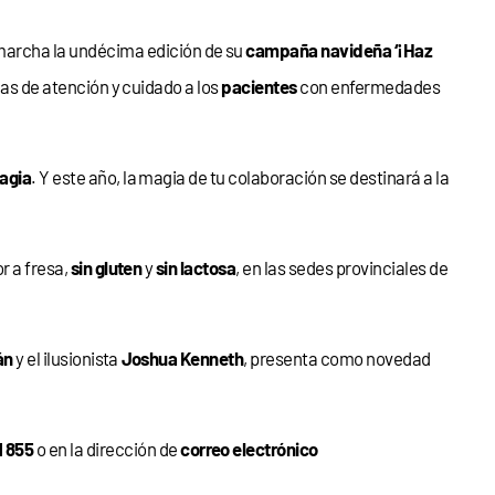
 marcha la undécima edición de su
campaña navideña ‘¡Haz
s de atención y cuidado a los
pacientes
con enfermedades
agia
. Y este año, la magia de tu colaboración se destinará a la
r a fresa,
sin gluten
y
sin lactosa
, en las sedes provinciales de
án
y el ilusionista
Joshua Kenneth
, presenta como novedad
1 855
o en la dirección de
correo electrónico