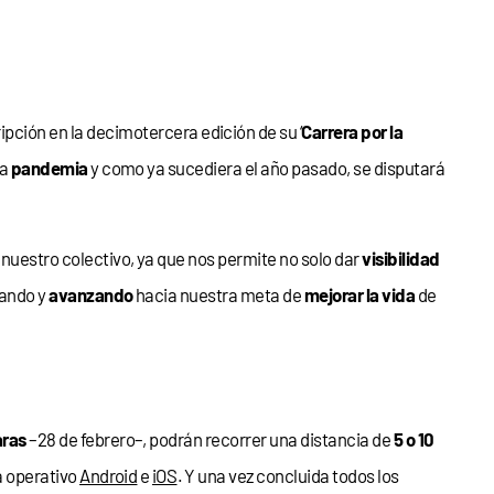
cripción en la decimotercera edición de su ‘
Carrera por la
la
pandemia
y como ya sucediera el año pasado, se disputará
nuestro colectivo, ya que nos permite no solo dar
visibilidad
jando y
avanzando
hacia nuestra meta de
mejorar la vida
de
aras
–28 de febrero–, podrán recorrer una distancia de
5 o 10
a operativo
Android
e
iOS
. Y una vez concluida todos los