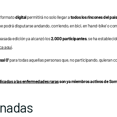
n formato
digital
permitirá no solo llegar a
todos los rincones del paí
que podrá disputarse andando, corriendo, en bici, en ‘hand-bike’ o co
 pasada edición ya alcanzó los
2.000 participantes
, se ha estableci
ica aquí
.
sal 0’
para todas aquellas personas que, no participando, quieran c
dicadas a las enfermedades raras
son ya miembros activos de Somo
onadas