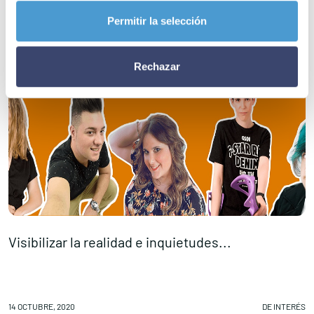
Permitir la selección
Rechazar
Visibilizar la realidad e inquietudes...
P
14 OCTUBRE, 2020
DE INTERÉS
13