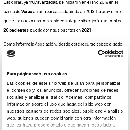
Las obras, ya muy avanzadas, se iniciaron en el año 2019 en el
barrio de
Varea
en una parcela adquirida en 2018. La previsión es
que este nuevo recurso residencial, que albergará a un total de
28 pacientes
, pueda abrir sus puertas en
2021
.
Como informa la Asociación, “desde este recurso especializado
se ofrecerá
alojamiento, manutención, cuidado y soporte
psicosocial
para personas con trastorno mental severo o grave
de curso crónico, y se apoyará su
recuperación e inclusión
,
Esta página web usa cookies
evitando situaciones de
desatención, marginación y exclusión
Las cookies de este sitio web se usan para personalizar
social
, ante la inexistencia de recursos de alojamiento en La
el contenido y los anuncios, ofrecer funciones de redes
sociales y analizar el tráfico. Además, compartimos
Rioja”.
información sobre el uso que haga del sitio web con
nuestros partners de redes sociales, publicidad y análisis
En este contexto, la aportación de Bankia se enmarca en el
web, quienes pueden combinarla con otra información
programa
‘Red Solidaria’
de la entidad,
proyecto social
por el cual
que les haya proporcionado o que hayan recopilado a