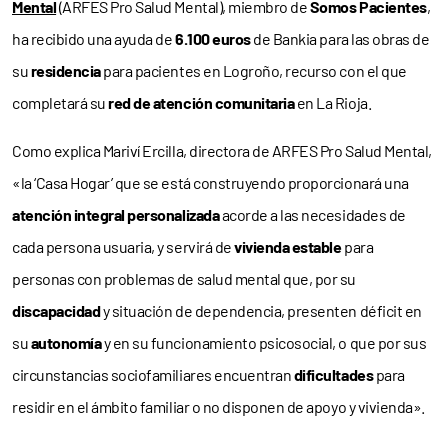
Mental
(ARFES Pro Salud Mental), miembro de
Somos Pacientes
,
ha recibido una ayuda de
6.100 euros
de Bankia para las obras de
su
residencia
para pacientes en Logroño, recurso con el que
completará su
red de atención comunitaria
en La Rioja.
Como explica Mariví Ercilla, directora de ARFES Pro Salud Mental,
«la ‘Casa Hogar’ que se está construyendo proporcionará una
atención integral personalizada
acorde a las necesidades de
cada persona usuaria, y servirá de
vivienda estable
para
personas con problemas de salud mental que, por su
discapacidad
y situación de dependencia, presenten déficit en
su
autonomía
y en su funcionamiento psicosocial, o que por sus
circunstancias sociofamiliares encuentran
dificultades
para
residir en el ámbito familiar o no disponen de apoyo y vivienda».