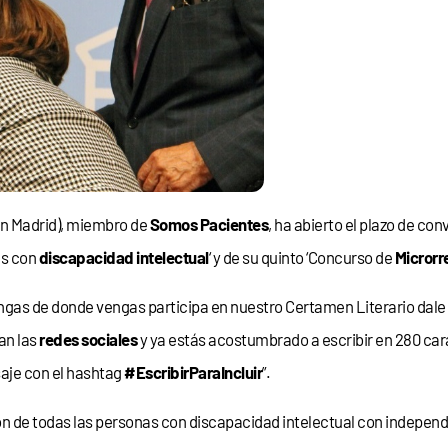
n Madrid), miembro de
Somos Pacientes
, ha abierto el plazo de c
as con
discapacidad intelectual
‘ y de su quinto ‘Concurso de
Microrr
gas de donde vengas participa en nuestro Certamen Literario dale 
tan las
redes sociales
y ya estás acostumbrado a escribir en 280 car
saje con el hashtag
#EscribirParaIncluir
”.
ción de todas las personas con discapacidad intelectual con indepen