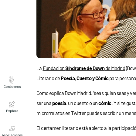
La
Fundación
Síndrome de Down
de Madrid
(Dow
Literario de
Poesía, Cuento y Cómic
para person
Conócenos
Como explica Down Madrid, “seas quien seas y ven
ser una
poesía
, un cuento o un
cómic
. Y si te gus
Explora
microrrelatos en Twitter puedes escribir un men
El certamen literario está abierto a la participa
Asociaciones