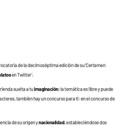
onvocatoria de la decimoséptima edición de su ‘Certamen
elatos
en Twitter’.
rienda suelta a tu
imaginación
; la temática es libre y puede
acteres, también hay un concurso para ti: en el concurso de
dencia de su origen y
nacionalidad
, estableciéndose dos