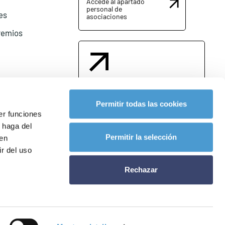
Accede al apartado
personal de
es
asociaciones
remios
Contacta con nosotros
Permitir todas las cookies
er funciones
 haga del
l
Permitir la selección
den
r del uso
Rechazar