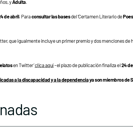
años, y
Adulta
.
4 de abril
. Para
consultar las bases
del ‘Certamen Literario de
Poes
tter, que igualmente incluye un primer premio y dos menciones de ho
elatos
en Twitter’
clica aquí
–el plazo de publicación finaliza el
24 de 
icadas a la discapacidad y a la dependencia
ya son miembros de S
onadas