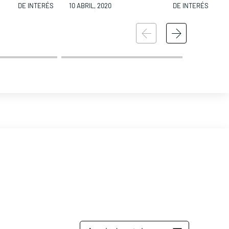
DE INTERÉS
10 ABRIL, 2020
DE INTERÉS
1