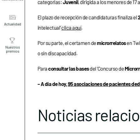
categorías:
Juvenil
, dirigida a los menores de 17 
El plazo de recepción de candidaturas finaliza el
2
Actualidad
intelectual’
clica aquí
.
Por su parte, el certamen de
microrrelatos
en Twi
Nuestros
premios
o sin discapacidad.
Para
consultar las bases
del ‘Concurso de
Microrr
– A día de hoy,
95 asociaciones de pacientes ded
Noticias relaci