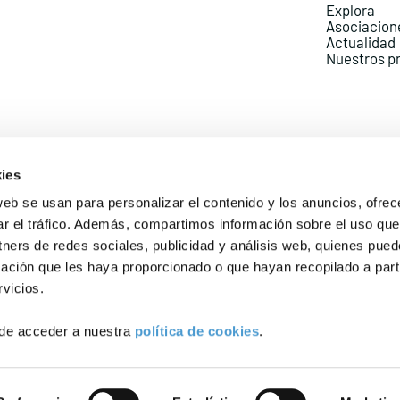
Explora
Asociacion
Actualidad
Nuestros p
ies
web se usan para personalizar el contenido y los anuncios, ofrec
ar el tráfico. Además, compartimos información sobre el uso que
Política de Privacidad
Política de Cookies
Aviso lega
tners de redes sociales, publicidad y análisis web, quienes pue
ación que les haya proporcionado o que hayan recopilado a parti
vicios.
de acceder a nuestra
política de cookies
.