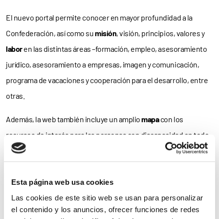
El nuevo portal permite conocer en mayor profundidad a la
Confederación, así como su
misión
, visión, principios, valores y
labor
en las distintas áreas –formación, empleo, asesoramiento
jurídico, asesoramiento a empresas, imagen y comunicación,
programa de vacaciones y cooperación para el desarrollo, entre
otras.
Además, la web también incluye un amplio
mapa
con los
recursos de interés para las personas con discapacidad en todo
el país –entre ellos la
Fundación COCEMFE
– y permite contactar a
los usuarios, en su apartado de Formación y Empleo, con los
Servicios de Integración Laboral
(SIL) que se encuentren en su
Esta página web usa cookies
zona y, así, mejorar su
empleabilidad
y registrarse en la bolsa de
Las cookies de este sitio web se usan para personalizar
el contenido y los anuncios, ofrecer funciones de redes
empleo de cada entidad.