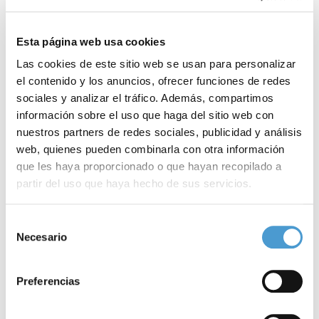
ambas entidades aunaremos
esfuerzos
y continuaremos
Esta página web usa cookies
avanzando para garantizar el derecho de las personas sordas a la
Las cookies de este sitio web se usan para personalizar
accesibilidad auditiva
, a la
información
y a la
comunicación oral
”.
el contenido y los anuncios, ofrecer funciones de redes
sociales y analizar el tráfico. Además, compartimos
Es más; el convenio, continuación de la colaboración iniciada en
información sobre el uso que haga del sitio web con
2013 y por la que la Confederación pone a disposición de la
nuestros partners de redes sociales, publicidad y análisis
Cámara Baja distintos
productos de apoyo
a la audición y a la
web, quienes pueden combinarla con otra información
que les haya proporcionado o que hayan recopilado a
comunicación oral, también contempla la emisión de la señal
partir del uso que haya hecho de sus servicios.
audiovisual
subtitulada
en directo del
Canal Parlamento
, señal
televisiva del Congreso para la
retransmisión
, ya sea en directo o
Para más información puede acceder a nuestra
política
Selección
de cookies
.
Necesario
en diferido, de sus sesiones y de programas divulgativos de
de
consentimiento
producción propia.
Preferencias
Las acciones de FIAPAS en el marco del convenio se llevarán a
cabo gracias a una
subvención
procedente del
0,7%
del