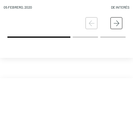
05 FEBRERO, 2020
DE INTERÉS
05