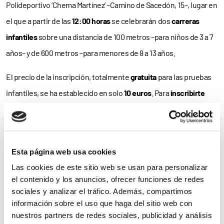
Polideportivo ‘Chema Martínez’ –Camino de Sacedón, 15–, lugar en
el que a partir de las
12:00 horas
se celebrarán dos
carreras
infantiles
sobre una distancia de 100 metros –para niños de 3 a 7
años– y de 600 metros –para menores de 8 a 13 años.
El precio de la inscripción, totalmente
gratuita
para las pruebas
infantiles, se ha establecido en solo
10 euros
. Para
inscribirte
clica aquí
–el plazo finaliza el viernes
14 de febrero
.
Los organizadores han habilitado un
‘dorsal 0’
para todas
aquellas personas que, no pudiendo participar en la prueba,
Esta página web usa cookies
quieran colaborar con esta
causa solidaria
. Para
colaborar con tu
Las cookies de este sitio web se usan para personalizar
el contenido y los anuncios, ofrecer funciones de redes
donativo
a través del ‘dorsal 0’,
clica aquí
.
sociales y analizar el tráfico. Además, compartimos
información sobre el uso que haga del sitio web con
150 niños
nuestros partners de redes sociales, publicidad y análisis