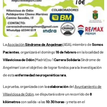
La
Asociación
Síndrome de Angelman
(ASA), miembro de
Somos
Pacientes
, organizará el domingo
16 de febrero
en la localidad de
Villaviciosa de Odón
(Madrid) su ‘I
Carrera Solidaria
Síndrome de
Angelman’ con el objetivo de lograr fondos para la investigación
de esta
enfermedad neurogenética rara
.
La prueba, organizada con la
colaboración
del
Ayuntamiento de
Villaviciosa de Odón
, se disputará sobre un recorrido de
8
kilómetros
con salida –a las
10:30 horas
– y meta en el