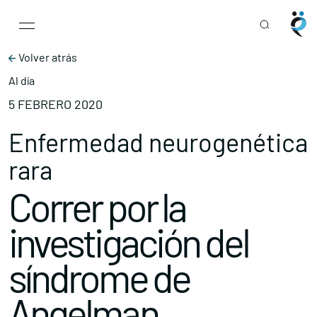
Main Navigation
Skip to content
Volver atrás
Al día
5 FEBRERO 2020
Enfermedad neurogenética
rara
Correr por la
investigación del
síndrome de
Angelman