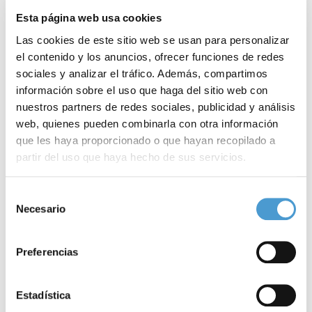
Esta página web usa cookies
Las cookies de este sitio web se usan para personalizar
el contenido y los anuncios, ofrecer funciones de redes
sociales y analizar el tráfico. Además, compartimos
información sobre el uso que haga del sitio web con
nuestros partners de redes sociales, publicidad y análisis
web, quienes pueden combinarla con otra información
que les haya proporcionado o que hayan recopilado a
partir del uso que haya hecho de sus servicios.
El proyecto Painless está reclutando...
U
Para más información puede acceder a nuestra
política
Selección
de cookies
.
Necesario
de
consentimiento
Preferencias
15 OCTUBRE, 2024
DE INTERÉS
14
Estadística