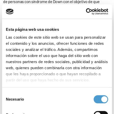
de personas con síndrome de Down con el objetivo de que
puedas preguntar en primera persona a los profesionales las
dudas y consultas
que te surgen en temas de
salud
en el día a día
de la crianza de tus
hijos
”.
Esta página web usa cookies
Las cookies de este sitio web se usan para personalizar
Salud y síndrome de Down
el contenido y los anuncios, ofrecer funciones de redes
sociales y analizar el tráfico. Además, compartimos
Las Jornadas se celebrarán en la sede de
ESADE
–Calle Mateo
información sobre el uso que haga del sitio web con
Inurria, 25-27– desde las
16:30 horas
y contarán con la
nuestros partners de redes sociales, publicidad y análisis
participación del doctor Raúl de Lucas Laguna, especialista en
web, quienes pueden combinarla con otra información
que les haya proporcionado o que hayan recopilado a
Dermatología
del
Centro de Salud La Paz
de Madrid; de la doctora
partir del uso que haya hecho de sus servicios.
Isabel González Casado, especialista en
Endocrinología
Pediátrica
del Centro de Salud La Paz; de la doctora María
Para más información puede acceder a nuestra
política
Selección
de cookies
.
Salcedo Montejo, especialista en
Traumatología
del Centro de
Necesario
de
consentimiento
Salud La Paz; y de María Jesús Rihuete, coordinadora de
Deporte