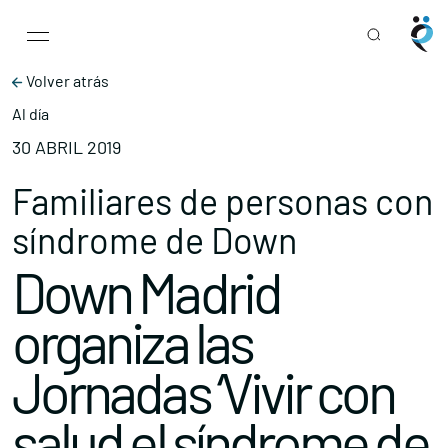
Main Navigation
Skip to content
Volver atrás
Al día
30 ABRIL 2019
Familiares de personas con
síndrome de Down
Down Madrid
organiza las
Jornadas ‘Vivir con
salud el síndrome de