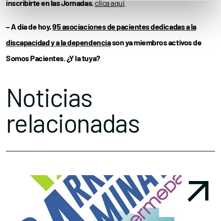
inscribirte en las Jornadas
,
clica aquí
.
– A día de hoy,
95 asociaciones de pacientes dedicadas a la
discapacidad y a la dependencia
son ya miembros activos de
Somos Pacientes. ¿Y la tuya?
Noticias
relacionadas