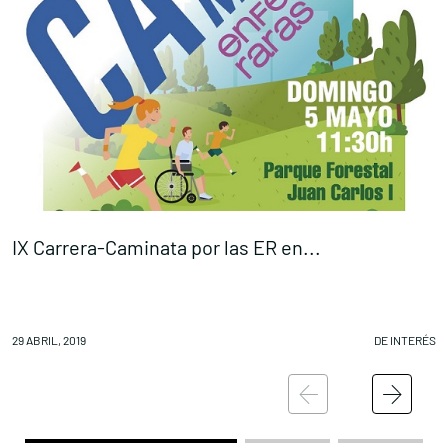
IX Carrera-Caminata por las ER en...
A
Conócenos
Explora
29 ABRIL, 2019
DE INTERÉS
29
Asociaciones
Actualidad
Nuestros premios
Accede al apartado personal de asociaciones