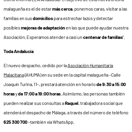
malagueña es el de estar
más cerca
, ponernos caras, visitar a las
familias en sus
domicilios
para estrechar lazos y detectar
posibles
mejoras de adaptación
en las que puede ayudar nuestra
Asociación. Esperamos atender a casi un
centenar de familias
”.
Toda Andalucía
El nuevo despacho, cedido por la
Asociación Humanitaria
Malacitana
(AHUMA) en su sede en la capital malagueña –Calle
Joaquín Turina, 11–, prestará atención en horario
de 9:30 a 15:00
horas
y
de 17:00 a 19:00 horas
. Asimismo, las personas también
pueden realizar sus consultas a
Raquel
, trabajadora social que
atenderá el despacho de Málaga, a través del número de teléfono
625 300 700
–también vía WhatsApp.