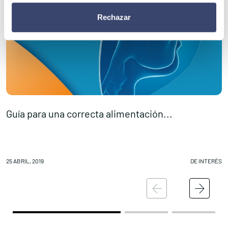
Rechazar
Guía para una correcta alimentación...
J
25 ABRIL, 2019
DE INTERÉS
23