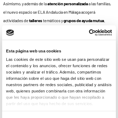
Asimismo, y además de la
atención personalizada
a las familias,
el nuevo espacio se ELA Andalucía en Málaga acogerá
actividades de
talleres
temáticos y
grupos de ayuda mutua
.
Es más; como explica ELA Andalucía, “la nueva oficina malagueña
es un
proyecto piloto
que, si sale bien, iremos implantando en el
resto de las provincias
andaluzas. Recordamos que nuestra
Esta página web usa cookies
Asociación atiende a
todas las familias
andaluzas afectadas de
Las cookies de este sitio web se usan para personalizar
el contenido y los anuncios, ofrecer funciones de redes
ELA a través de los teléfonos 954 343 447, 628 099 256 y 625 300
sociales y analizar el tráfico. Además, compartimos
700, también vía WhatsApp”.
información sobre el uso que haga del sitio web con
nuestros partners de redes sociales, publicidad y análisis
De hecho, y si bien la sede física de ELA Andalucía se encuentra
web, quienes pueden combinarla con otra información
en la ciudad de
Sevilla
, sus
profesionales
se trasladan con
que les haya proporcionado o que hayan recopilado a
partir del uso que haya hecho de sus servicios.
frecuencia a
todas las provincias
para
visitar
a las familias y
celebrar talleres formativos y grupos de ayuda mutua
Para más información puede acceder a nuestra
política
Selección