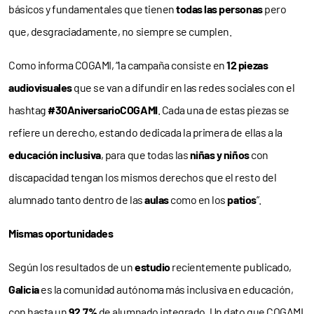
básicos y fundamentales que tienen
todas las personas
pero
que, desgraciadamente, no siempre se cumplen.
Como informa COGAMI, “la campaña consiste en
12 piezas
audiovisuales
que se van a difundir en las redes sociales con el
hashtag
#30AniversarioCOGAMI
. Cada una de estas piezas se
refiere un derecho, estando dedicada la primera de ellas a la
educación inclusiva
, para que todas las
niñas y niños
con
discapacidad tengan los mismos derechos que el resto del
alumnado tanto dentro de las
aulas
como en los
patios
”.
Mismas oportunidades
Según los resultados de un
estudio
recientemente publicado,
Galicia
es la comunidad autónoma más inclusiva en educación,
con hasta un
92,7%
de alumnado integrado. Un dato que COGAMI