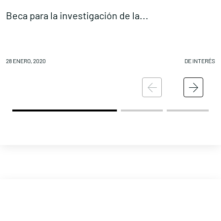
Beca para la investigación de la...
D
28 ENERO, 2020
DE INTERÉS
28