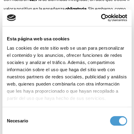
valora positivo en la enseñanza
obligatoria
. Sin embargo, como
refiere su presidente, Anxo Queiruga, “en la enseñanza que no es
obligatoria hay que pulir para tener las
mismas oportunidades
”.
Esta página web usa cookies
Por ello, la Confederación imparte
cursos formativos
destinados
Las cookies de este sitio web se usan para personalizar
a personas con discapacidad en situación de desempleo con el
el contenido y los anuncios, ofrecer funciones de redes
fin de capacitarlas para la
inclusión laboral
. Concretamente, el
sociales y analizar el tráfico. Además, compartimos
información sobre el uso que haga del sitio web con
pasado 2019 impartió un total de
34 cursos
en los que se
nuestros partners de redes sociales, publicidad y análisis
formaron
411 personas
, el 34% de las cuales logró la
inserción
web, quienes pueden combinarla con otra información
laboral
.
que les haya proporcionado o que hayan recopilado a
partir del uso que haya hecho de sus servicios.
Por su parte, la
campaña
’12 Llaves de la Inclusión’ dedicará el
Para más información puede acceder a nuestra
política
resto de los meses del año a otros derechos y temáticas
Selección
de cookies
.
Necesario
de
vinculadas a la
transversalidad
que han de tener las acciones y
consentimiento
políticas
dirigidas a las personas con discapacidad.