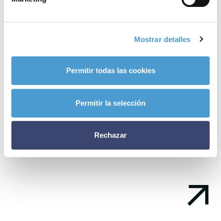
revista ‘Circulation’
?
– A día de hoy,
26 asociaciones de pacientes dedicadas a las
Mostrar detalles
enfermedades cardio y cerebrovasculares
son ya miembros
activos de Somos Pacientes. ¿Y la tuya?
Permitir todas las cookies
Noticias
Permitir la selección
relacionadas
Rechazar