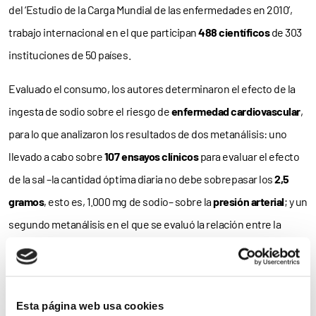
del ‘Estudio de la Carga Mundial de las enfermedades en 2010’,
trabajo internacional en el que participan
488 científicos
de 303
instituciones de 50 países.
Evaluado el consumo, los autores determinaron el efecto de la
ingesta de sodio sobre el riesgo de
enfermedad cardiovascular
,
para lo que analizaron los resultados de dos metanálisis: uno
llevado a cabo sobre
107 ensayos clínicos
para evaluar el efecto
de la sal –la cantidad óptima diaria no debe sobrepasar los
2,5
gramos
, esto es, 1.000 mg de sodio– sobre la
presión arterial
; y un
segundo metanálisis en el que se evaluó la relación entre la
presión arterial y el
riesgo
de enfermedad cardiovascular.
Los resultados mostraron que cerca de
un millón de decesos
fueron prematuros
–los fallecidos no habían cumplido los 70
Esta página web usa cookies