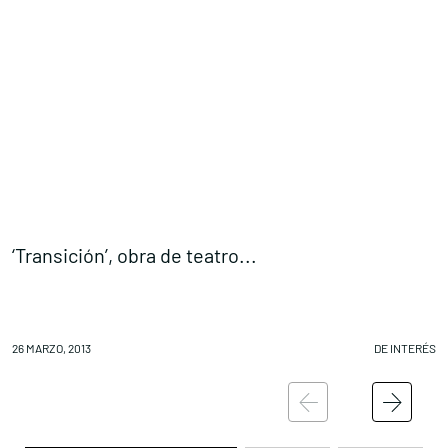
‘Transición’, obra de teatro...
S
26 MARZO, 2013
DE INTERÉS
26