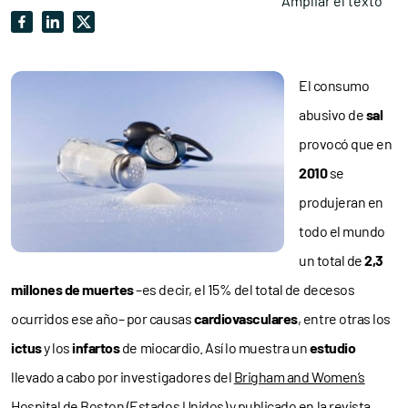
Ampliar el texto
El consumo
abusivo de
sal
provocó que en
2010
se
produjeran en
todo el mundo
un total de
2,3
millones de muertes
–es decir, el 15% del total de decesos
ocurridos ese año– por causas
cardiovasculares
, entre otras los
ictus
y los
infartos
de miocardio. Así lo muestra un
estudio
llevado a cabo por investigadores del
Brigham and Women’s
Hospital
de Boston (Estados Unidos) y publicado en la revista