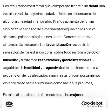
Los resultados mostraron que, comparado frente a un
debut
una
vez alcanzada la mayoría de edad, el inicio en el consumo de
alcohol a una edad inferior a los 14 años aumenta de forma
significativa el riesgo de experimentar alguno de los nueve
síntomas psicopatológicos evaluados. Concretamente, el
síntoma más frecuente fue la
somatización
–es decir, la
sensación de malestar corporal, sobre todo en forma de
dolor
muscular
y trastornos
respiratorios y gastrointestinales
–,
seguida de la
hostilidad
y la
agresividad
, lo que incrementó la
propensión de los afectados a manifestar un comportamiento
violento tanto hacia a sí mismos como hacia sus prójimos.
Es más; el estudio también mostró que las
mujeres
adolescentes tienen una
mayor vulnerabilidad
al alcohol que sus