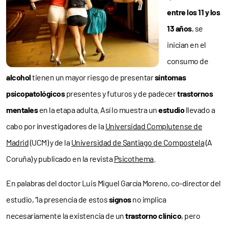
entre los 11 y los
13 años
, se
inician en el
consumo de
alcohol
tienen un mayor riesgo de presentar
síntomas
psicopatológicos
presentes y futuros y de padecer
trastornos
mentales
en la etapa adulta. Así lo muestra un
estudio
llevado a
cabo por investigadores de la
Universidad Complutense de
Madrid
(UCM) y de la
Universidad de Santiago de Compostela
(A
Coruña) y publicado en la revista
Psicothema
.
En palabras del doctor Luis Miguel García Moreno, co-director del
estudio, “la presencia de estos
signos
no implica
necesariamente la existencia de un
trastorno clínico
, pero