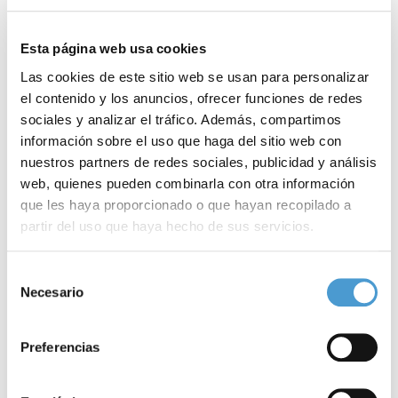
homónimos masculinos. Y asimismo, como indica el doctor
García Moreno, “que las mujeres participantes mostraron signos
Esta página web usa cookies
de
ansiedad y depresión
, mientras que los varones mostraron un
Las cookies de este sitio web se usan para personalizar
cierto grado de
psicoticismo
”.
el contenido y los anuncios, ofrecer funciones de redes
sociales y analizar el tráfico. Además, compartimos
La razón para esta relación entre el alcohol y los
trastornos
información sobre el uso que haga del sitio web con
nuestros partners de redes sociales, publicidad y análisis
psiquiátricos
podría encontrarse, como ya sugirió una
web, quienes pueden combinarla con otra información
investigación previa de los mismos autores, en las
alteraciones
que les haya proporcionado o que hayan recopilado a
que provoca el alcohol en los
circuitos cerebrales
de los
partir del uso que haya hecho de sus servicios.
adolescentes
Para más información puede acceder a nuestra
política
Selección
de cookies
.
Como concluye el doctor García Moreno, “en nuestro trabajo
Necesario
de
consentimiento
previo encontramos un patrón de
conectividad cerebral
funcional diferente en los adolescentes que consumían
alcohol
Preferencias
en ‘atracones’
. Y ahora, en este nuevo estudio hemos visto que