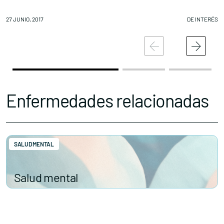
27 JUNIO, 2017
DE INTERÉS
27
Enfermedades relacionadas
SALUD MENTAL
Salud mental