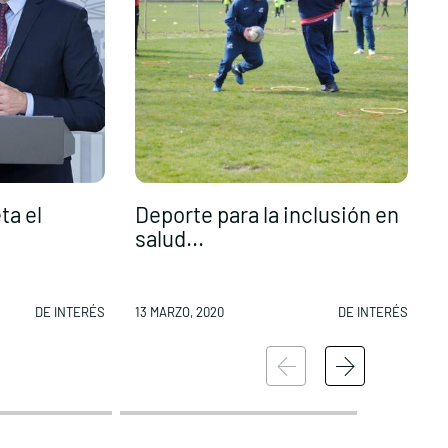
ta el
Deporte para la inclusión en
R
salud...
DE INTERÉS
13 MARZO, 2020
DE INTERÉS
1