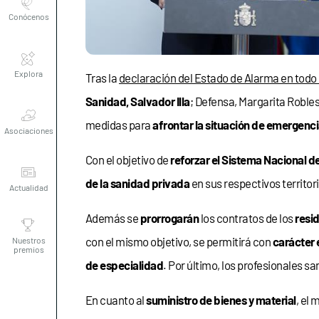
Explora
Tras la
declaración del Estado de Alarma en todo e
Sanidad, Salvador Illa
; Defensa, Margarita Roble
Asociaciones
medidas para
afrontar la situación de emergenci
Con el objetivo de
reforzar el Sistema Nacional d
Actualidad
de la sanidad privada
en sus respectivos territor
Nuestros
Además se
prorrogarán
los contratos de los
resi
premios
con el mismo objetivo, se permitirá con
carácter 
de especialidad
. Por último, los profesionales sa
En cuanto al
suministro de bienes y material
, el 