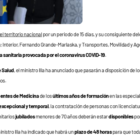
l territorio nacional
por un periodo de 15 días, y su consiguiente de
s; Interior, Fernando Grande-Marlaska, y Transportes, Movilidad y A
a sanitaria provocada por el coronavirus COVID-19
.
e Salud
, el ministro Illa ha anunciado que pasarán a disposición de
ios.
dentes de Medicina
de los
últimos años de formación
en las especial
excepcional y temporal
, la contratación de personas con licenciat
nitarios
jubilados
menores de 70 años deberán estar
disponibles
po
ministro Illa ha indicado que habrá un
plazo de 48 horas
para que tod