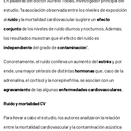
En palabras del doctor Aurelio Tobías, investigador principal del
estudio, “la asociación observada entre los niveles de exposición
al
ruido
y la mortalidad cardiovascular sugiere un
efecto
conjunto
de los niveles de ruido diurnos y nocturnos. Además,
los resultados muestran que el efecto del ruido es
independiente
del grado de
contaminación
”.
Concretamente, el ruido conlleva un aumento del
estrés
y, por
ende, una mayor síntesis de distintas
hormonas
que, caso de la
adrenalina, el cortisol y la norepinefrina, se asocian con un
agravamiento
de las algunas
enfermedades cardiovasculares
.
Ruido y mortalidad CV
Para llevar a cabo el estudio, los autores analizaron la relación
entre la mortalidad cardiovascular y la contaminación acústica