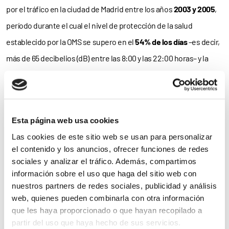
por el tráfico en la ciudad de Madrid entre los años
2003 y 2005
,
período durante el cual el nivel de protección de la salud
establecido por la OMS se supero en el
54% de los días
–es decir,
más de 65 decibelios (dB) entre las 8:00 y las 22:00 horas– y la
totalidad de las noches
–más de 55 dB.
Los resultados mostraron la existencia de una asociación
estadísticamente significativa entre los niveles de ruido y el
Esta página web usa cookies
riesgo de fallecimiento a corto plazo por causas
Las cookies de este sitio web se usan para personalizar
cardiovasculares.
el contenido y los anuncios, ofrecer funciones de redes
sociales y analizar el tráfico. Además, compartimos
Concretamente, el riesgo de mortalidad aumenta un
6,6%
por
información sobre el uso que haga del sitio web con
nuestros partners de redes sociales, publicidad y análisis
cada por cada
decibelio
adicional. Una asociación que, además
web, quienes pueden combinarla con otra información
de independiente de la
contaminación
química ocasionada por
que les haya proporcionado o que hayan recopilado a
los vehículos, solo se observó en la población
mayor de 65 años
.
partir del uso que haya hecho de sus servicios.