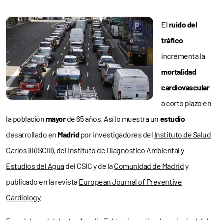
El
ruido del
tráfico
incrementa la
mortalidad
cardiovascular
a corto plazo en
la población
mayor
de 65 años. Así lo muestra un
estudio
desarrollado en
Madrid
por investigadores del
Instituto de Salud
Carlos III
(ISCIII), del
Instituto de Diagnóstico Ambiental y
Estudios del Agua
del CSIC y de la
Comunidad de Madrid
y
publicado en la revista
European Journal of Preventive
Cardiology
.