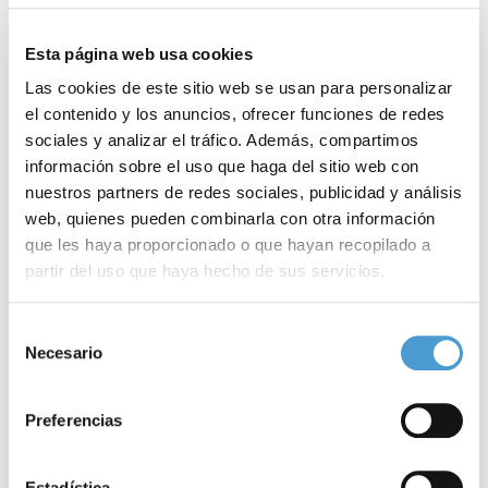
Esta página web usa cookies
Las cookies de este sitio web se usan para personalizar
el contenido y los anuncios, ofrecer funciones de redes
sociales y analizar el tráfico. Además, compartimos
información sobre el uso que haga del sitio web con
nuestros partners de redes sociales, publicidad y análisis
web, quienes pueden combinarla con otra información
que les haya proporcionado o que hayan recopilado a
partir del uso que haya hecho de sus servicios.
Para más información puede acceder a nuestra
política
Selección
Curso para asociaciones sobre derechos...
E
de cookies
.
Necesario
de
consentimiento
Preferencias
25 ENERO, 2024
ASOCIACIONES DE PACIENTES
25
Estadística