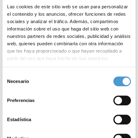
Las cookies de este sitio web se usan para personalizar
el contenido y los anuncios, ofrecer funciones de redes
sociales y analizar el tráfico. Además, compartimos
información sobre el uso que haga del sitio web con
nuestros partners de redes sociales, publicidad y análisis
web, quienes pueden combinarla con otra información
que les haya proporcionado o que hayan recopilado a
partir del uso que haya hecho de sus servicios.
Buceo y necesidades especiales
S
Para más información puede acceder a nuestra
política
Selección
de cookies
.
Necesario
de
consentimiento
03 JUNIO, 2024
DE INTERÉS
03
Preferencias
Estadística