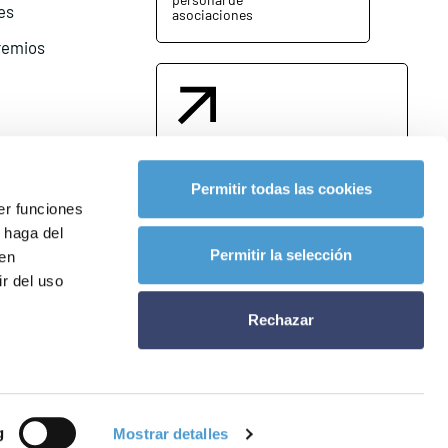
es
asociaciones
remios
Contacta con nosotros
Permitir todas las cookies
er funciones
 haga del
l
Permitir la selección
den
r del uso
Rechazar
g
Mostrar detalles