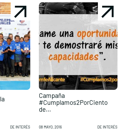
Campaña
la
D
#Cumplamos2PorCiento
E
de...
DE INTERÉS
08 MAYO, 2016
DE INTERÉS
0