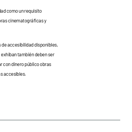
dad como un requisito
obras cinematográficas y
s de accesibilidad disponibles,
ue exhiban también deben ser
ar con dinero público obras
as accesibles.