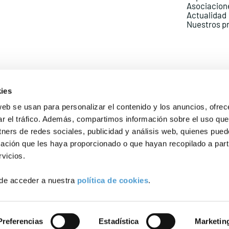
Asociacion
Actualidad
Nuestros p
ies
web se usan para personalizar el contenido y los anuncios, ofrec
ar el tráfico. Además, compartimos información sobre el uso que
Política de Privacidad
Política de Cookies
Aviso lega
tners de redes sociales, publicidad y análisis web, quienes pue
ación que les haya proporcionado o que hayan recopilado a parti
vicios.
de acceder a nuestra
política de cookies
.
Preferencias
Estadística
Marketin