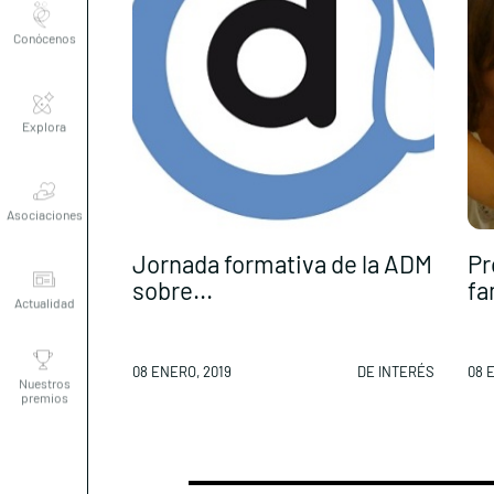
Conócenos
Explora
Asociaciones
Jornada formativa de la ADM
Pr
Actualidad
sobre...
fa
Nuestros
premios
08 ENERO, 2019
DE INTERÉS
08 