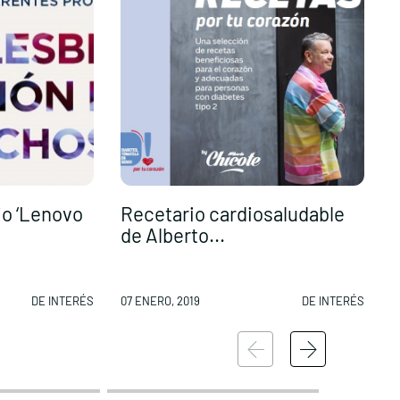
io ‘Lenovo
Recetario cardiosaludable
E
de Alberto...
e
DE INTERÉS
07 ENERO, 2019
DE INTERÉS
0