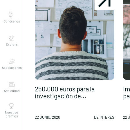
Conócenos
Explora
Asociaciones
Actualidad
250.000 euros para la
Im
investigación de...
pa
Nuestros
premios
22 JUNIO, 2020
DE INTERÉS
22 