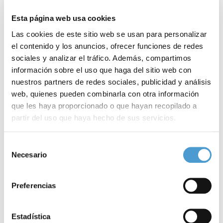
Esta página web usa cookies
Las cookies de este sitio web se usan para personalizar
el contenido y los anuncios, ofrecer funciones de redes
sociales y analizar el tráfico. Además, compartimos
información sobre el uso que haga del sitio web con
nuestros partners de redes sociales, publicidad y análisis
web, quienes pueden combinarla con otra información
que les haya proporcionado o que hayan recopilado a
partir del uso que haya hecho de sus servicios.
Para más información puede acceder a nuestra
política
Selección
El primer propósito del año nuevo...
A
de cookies
.
Necesario
de
consentimiento
Preferencias
03 ENERO, 2016
DE INTERÉS
02
Estadística