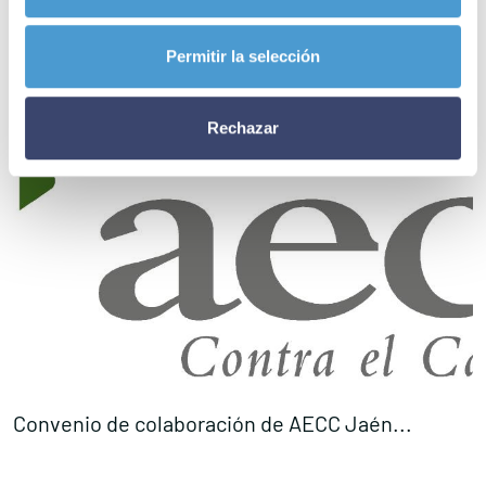
Permitir la selección
Rechazar
Convenio de colaboración de AECC Jaén...
V