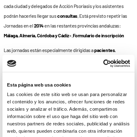
cada ciudad y delegados de Acción Psoriasis y los asistentes
podrán hacerles llegar sus
consultas
. Está previsto repetir las
Jornadas en el
2014
en las restantes provincias andaluzas:
Málaga, Almería, Córdoba y Cádiz
«.
Formulario de inscripción
Las jornadas están especialmente dirigidas a
pacientes
,
familiares
y profesionales sanitarios. La asistencia es
libre y
gratuita
, si bien dada la capacidad de las salas se requiere
inscripción previa. Para inscribirte en las jornadas, rellena el
Esta página web usa cookies
siguiente
formulario
o contacta con la Asociación en el teléfono
Las cookies de este sitio web se usan para personalizar
93 280 46 22
o en la dirección de correo electrónico
el contenido y los anuncios, ofrecer funciones de redes
psoriasi@pangea.org
.
sociales y analizar el tráfico. Además, compartimos
información sobre el uso que haga del sitio web con
Tras la contemplada para la tarde de hoy –desde las
18:00 horas
–
nuestros partners de redes sociales, publicidad y análisis
web, quienes pueden combinarla con otra información
en
Granada
, las jornadas se trasladarán a
Sevilla
(8 de octubre),