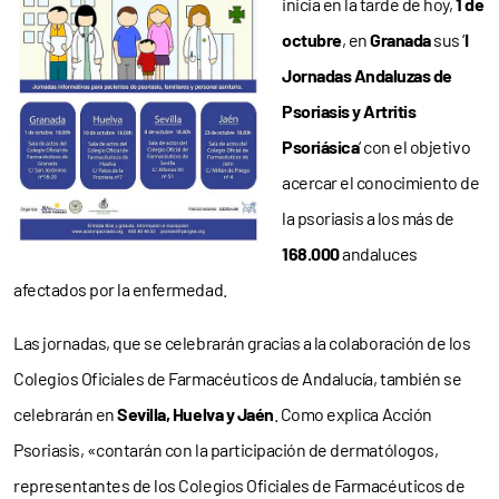
inicia en la tarde de hoy,
1 de
octubre
, en
Granada
sus ‘
I
Jornadas Andaluzas de
Psoriasis y Artritis
Psoriásica
‘ con el objetivo
acercar el conocimiento de
la psoriasis a los más de
168.000
andaluces
afectados por la enfermedad.
Las jornadas, que se celebrarán gracias a la colaboración de los
Colegios Oficiales de Farmacéuticos de Andalucía, también se
celebrarán en
Sevilla, Huelva y Jaén
. Como explica Acción
Psoriasis, «contarán con la participación de dermatólogos,
representantes de los Colegios Oficiales de Farmacéuticos de