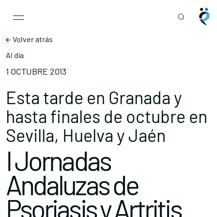
Main Navigation
Skip to content
Volver atrás
Al día
1 OCTUBRE 2013
Esta tarde en Granada y
hasta finales de octubre en
Sevilla, Huelva y Jaén
I Jornadas
Andaluzas de
Psoriasis y Artritis