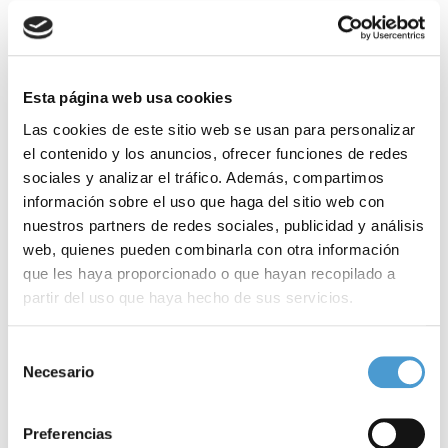
competitiva, y como gesto de
apoyo
a nuestra Asociación, se
pedirá a los corredores que
levanten sus manos
para sacer una
foto
donde prevalezca el
amarillo
, color representativo de las
Esta página web usa cookies
enfermedades raras
”.
Las cookies de este sitio web se usan para personalizar
el contenido y los anuncios, ofrecer funciones de redes
El
precio
de la inscripción en la prueba se ha establecido en solo
sociales y analizar el tráfico. Además, compartimos
5 euros
. Para
inscribirte en la prueba
,
clica aquí
.
información sobre el uso que haga del sitio web con
nuestros partners de redes sociales, publicidad y análisis
Para
más información
sobre la iniciativa,
clica aquí
.
web, quienes pueden combinarla con otra información
que les haya proporcionado o que hayan recopilado a
– A día de hoy,
89 asociaciones de pacientes dedicadas a las
partir del uso que haya hecho de sus servicios.
enfermedades raras
son ya miembros activos de Somos
Para más información puede acceder a nuestra
política
Pacientes. ¿Y la tuya?
Selección
de cookies
.
Necesario
de
consentimiento
Noticias
Preferencias