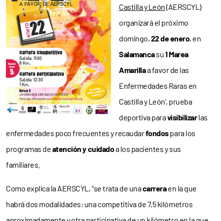
Castilla y León
(AERSCYL)
organizará el próximo
domingo,
22 de enero
, en
Salamanca
su ‘
I Marea
Amarilla
a favor de las
Enfermedades Raras en
Castilla y León’, prueba
deportiva para
visibilizar
las
enfermedades poco frecuentes y recaudar
fondos
para los
programas de
atención y cuidado
a los pacientes y sus
familiares.
Como explica la AERSCYL, “se trata de una
carrera
en la que
habrá dos modalidades: una competitiva de 7,5 kilómetros
aproximadamente y otra participativa de un kilómetro en la que