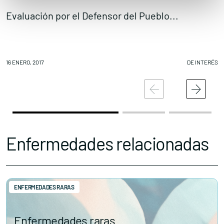
Evaluación por el Defensor del Pueblo...
F
16 ENERO, 2017
DE INTERÉS
15
Enfermedades relacionadas
ENFERMEDADES RARAS
Enfermedades raras