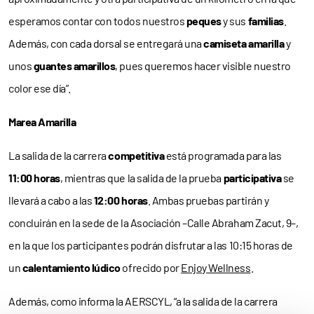
esperamos contar con todos nuestros
peques
y sus
familias
.
Además, con cada dorsal se entregará una
camiseta amarilla
y
unos
guantes amarillos
, pues queremos hacer visible nuestro
color ese día”.
Marea Amarilla
La salida de la carrera
competitiva
está programada para las
11:00 horas
, mientras que la salida de la prueba
participativa
se
llevará a cabo a las
12:00 horas
. Ambas pruebas partirán y
concluirán en la sede de la Asociación –Calle Abraham Zacut, 9–,
en la que los participantes podrán disfrutar a las 10:15 horas de
un
calentamiento lúdico
ofrecido por
Enjoy Wellness
.
Además, como informa la AERSCYL, “a la salida de la carrera