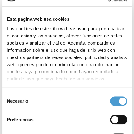
Esta página web usa cookies
Las cookies de este sitio web se usan para personalizar
el contenido y los anuncios, ofrecer funciones de redes
sociales y analizar el tráfico. Además, compartimos
información sobre el uso que haga del sitio web con
nuestros partners de redes sociales, publicidad y análisis
web, quienes pueden combinarla con otra información
que les haya proporcionado o que hayan recopilado a
partir del uso que haya hecho de sus servicios.
Para más información puede acceder a nuestra
política
Selección
de cookies
.
Necesario
de
Vuelve el torneo de fútbol para niños...
M
consentimiento
Preferencias
04 JULIO, 2022
DE INTERÉS
04