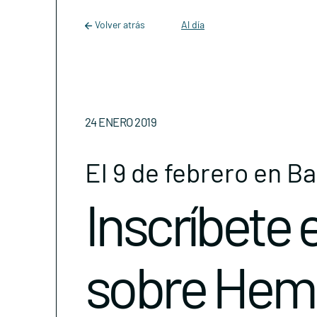
Main Navigation
Skip to content
Volver atrás
Al día
24 ENERO 2019
El 9 de febrero en B
Inscríbete e
sobre Hemi