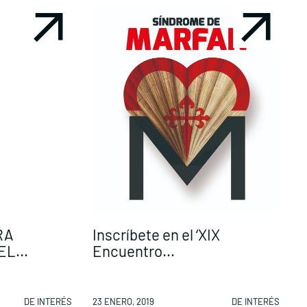
RA
Inscríbete en el ‘XIX
P
L...
Encuentro...
DE INTERÉS
23 ENERO, 2019
DE INTERÉS
2