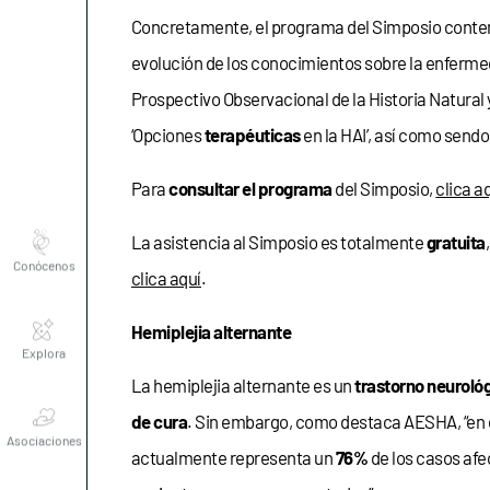
Concretamente, el programa del Simposio contempl
evolución de los conocimientos sobre la enfermeda
Prospectivo Observacional de la Historia Natural 
‘Opciones
terapéuticas
en la HAI’, así como send
Para
consultar el programa
del Simposio,
clica a
Conócenos
La asistencia al Simposio es totalmente
gratuita
clica aquí
.
Explora
Hemiplejia alternante
La hemiplejia alternante es un
trastorno neuroló
Asociaciones
de cura
. Sin embargo, como destaca AESHA, “en el
actualmente representa un
76%
de los casos af
Actualidad