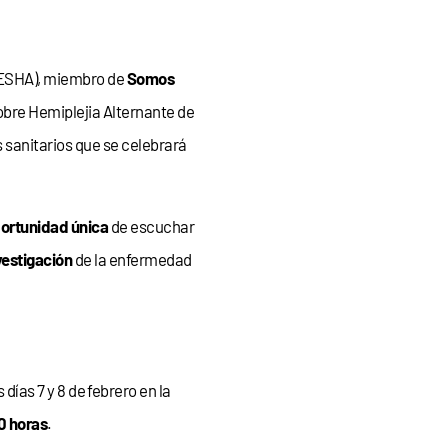
ESHA), miembro de
Somos
bre Hemiplejia Alternante de
s sanitarios que se celebrará
ortunidad única
de escuchar
vestigación
de la enfermedad
 días 7 y 8 de febrero en la
0 horas
.