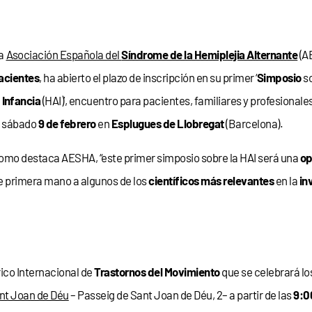
a
Asociación Española del
Síndrome de la Hemiplejia Alternante
(A
acientes
, ha abierto el plazo de inscripción en su primer ‘
Simposio
so
a
Infancia
(HAI)’, encuentro para pacientes, familiares y profesionale
l sábado
9 de febrero
en
Esplugues de Llobregat
(Barcelona).
omo destaca AESHA, “este primer simposio sobre la HAI será una
op
e primera mano a algunos de los
científicos más relevantes
en la
in
ico Internacional de
Trastornos del Movimiento
que se celebrará los
nt Joan de Déu
– Passeig de Sant Joan de Déu, 2– a partir de las
9:0