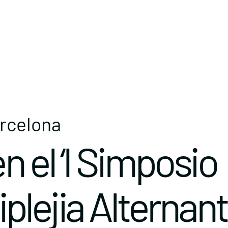
arcelona
n el ‘I Simposio
plejia Alternan