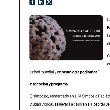
L
P
l
e
C
d
a nivel mundial y en
neurología pediátrica
”.
Inscripción y programa
El simposio, enmarcado en el 6º Simposio Pediátr
Ciudad Condal, se llevará a cabo en el
Hospital Sa