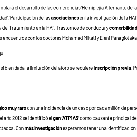
ará el desarrollo de las conferencias ‘Hemiplejia Alternante de la 
d’, ‘Participación de las
asociaciones
en la investigación de la HA
y del Tratamiento en la HAI’, ‘Trastornos de conducta y
comorbilidad
os encuentros con los doctores Mohamad Mikati y Eleni Panagiotaka
quí
.
, si bien dada la limitación del aforo se requiere
inscripción previa
. 
gico muy raro
con una incidencia de un caso por cada millón de pers
 año 2012 se identificó el
gen ‘ATP1A3’
como causante principal de l
ectados. Con
más investigación
esperamos tener una identificación